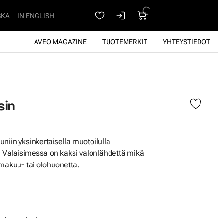
SKA
IN ENGLISH
AVEO MAGAZINE
TUOTEMERKIT
YHTEYSTIEDOT
sin
niin yksinkertaisella muotoilulla
n. Valaisimessa on kaksi valonlähdettä mikä
 makuu- tai olohuonetta.