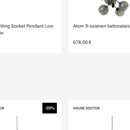
ghting Socket Pendant Low
Atom 9-osainen kattovalais
in
678,00 €
-20%
OR
HOUSE DOCTOR