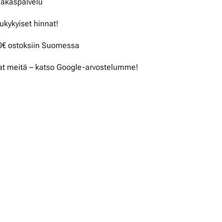
iakaspalvelu
lukykyiset hinnat!
50€ ostoksiin Suomessa
t meitä – katso Google-arvostelumme!