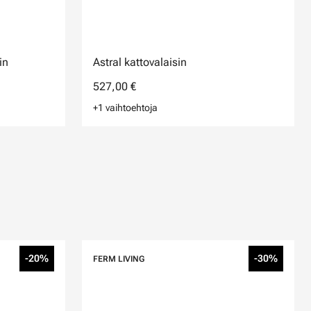
in
Astral kattovalaisin
527,00 €
+1 vaihtoehtoja
-20%
-30%
FERM LIVING