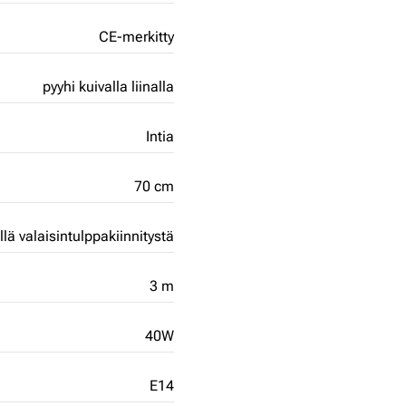
CE-merkitty
pyyhi kuivalla liinalla
Intia
70 cm
ällä valaisintulppakiinnitystä
3 m
40W
E14