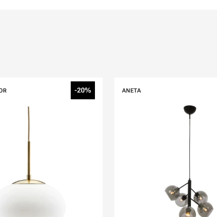
-20%
OR
ANETA