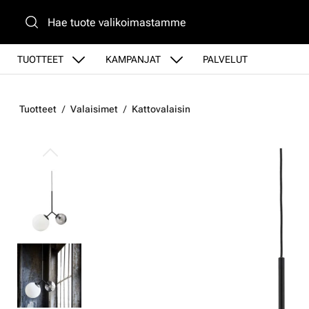
Siirry pääsisältöön
TUOTTEET
KAMPANJAT
PALVELUT
Tuotteet
Valaisimet
Kattovalaisin
Ohita kuvat