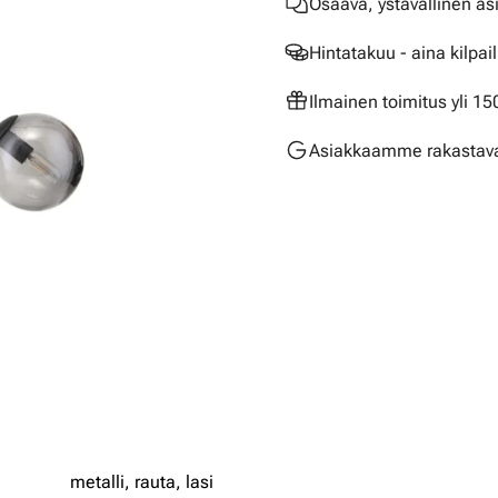
Osaava, ystävällinen as
Hintatakuu - aina kilpai
Ilmainen toimitus yli 1
Asiakkaamme rakastava
metalli,
rauta,
lasi