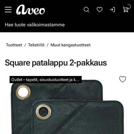
Siirry pääsisältöön
Tuotteet
Tekstiilit
Muut kangastuotteet
Square patalappu 2-pakkaus
Ohita kuvat
Outlet – tapetit, sisustustuotteet ja kalkkimaalit