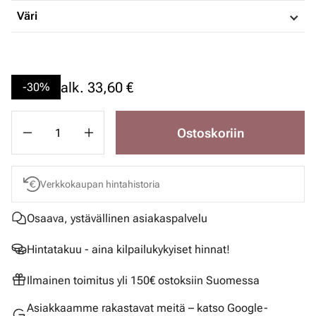
Väri
alk.
33,60 €
-30%
Ostoskoriin
Verkkokaupan hintahistoria
Osaava, ystävällinen asiakaspalvelu
Hintatakuu - aina kilpailukykyiset hinnat!
Ilmainen toimitus yli 150€ ostoksiin Suomessa
Asiakkaamme rakastavat meitä – katso Google-