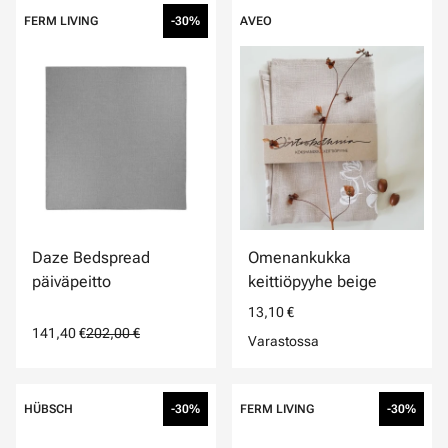
FERM LIVING
-30%
AVEO
Daze Bedspread
Omenankukka
päiväpeitto
keittiöpyyhe beige
13,10 €
141,40 €
202,00 €
Varastossa
HÜBSCH
-30%
FERM LIVING
-30%