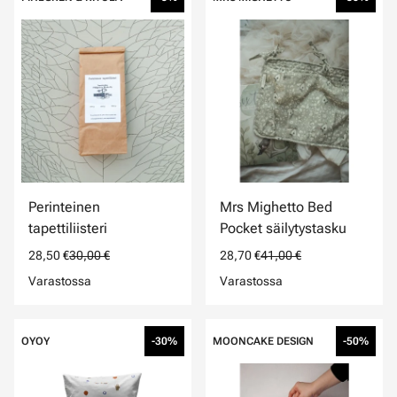
Perinteinen
Mrs Mighetto Bed
tapettiliisteri
Pocket säilytystasku
28,50 €
30,00 €
28,70 €
41,00 €
Varastossa
Varastossa
OYOY
-30%
MOONCAKE DESIGN
-50%