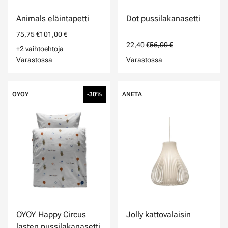
Animals eläintapetti
Dot pussilakanasetti
75,75 €
101,00 €
22,40 €
56,00 €
+2 vaihtoehtoja
Varastossa
Varastossa
OYOY
-30%
ANETA
OYOY Happy Circus
Jolly kattovalaisin
lasten pussilakanasetti