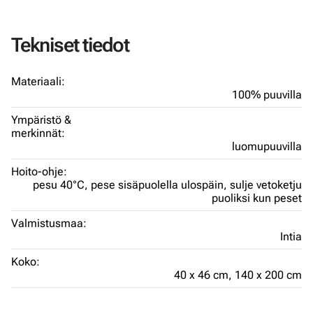
Tekniset tiedot
Materiaali:
100% puuvilla
Ympäristö &
merkinnät:
luomupuuvilla
Hoito-ohje:
pesu 40°C,
pese sisäpuolella ulospäin,
sulje vetoketju
puoliksi kun peset
Valmistusmaa:
Intia
Koko:
40 x 46 cm,
140 x 200 cm