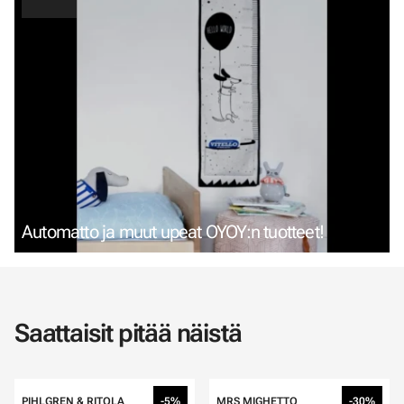
Automatto ja muut upeat OYOY:n tuotteet!
Saattaisit pitää näistä
PIHLGREN & RITOLA
-5%
MRS MIGHETTO
-30%