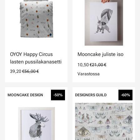
OYOY Happy Circus
Mooncake juliste iso
lasten pussilakanasetti
10,50 €
21,00 €
39,20 €
56,00 €
Varastossa
MOONCAKE DESIGN
-50%
DESIGNERS GUILD
-60%