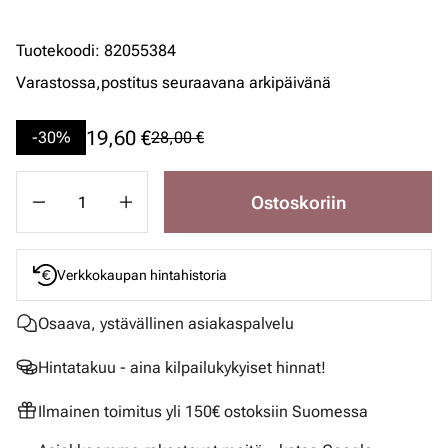
Tuotekoodi
:
82055384
Varastossa,
postitus seuraavana arkipäivänä
19,60 €
-30%
28,00 €
Ostoskoriin
Verkkokaupan hintahistoria
Osaava, ystävällinen asiakaspalvelu
Hintatakuu - aina kilpailukykyiset hinnat!
Ilmainen toimitus yli 150€ ostoksiin Suomessa