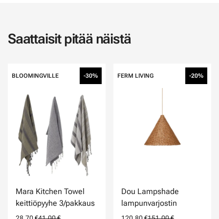
Saattaisit pitää näistä
BLOOMINGVILLE
-30%
FERM LIVING
-20%
Mara Kitchen Towel
Dou Lampshade
keittiöpyyhe 3/pakkaus
lampunvarjostin
28,70 €
41,00 €
120,80 €
151,00 €