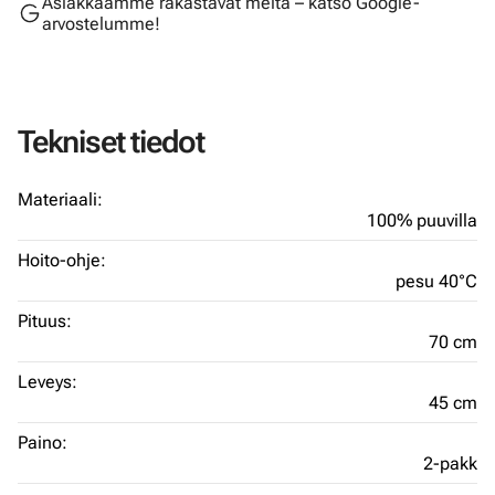
Asiakkaamme rakastavat meitä – katso Google-
arvostelumme!
Tekniset tiedot
Materiaali:
100% puuvilla
Hoito-ohje:
pesu 40°C
Pituus:
70 cm
Leveys:
45 cm
Paino:
2-pakk