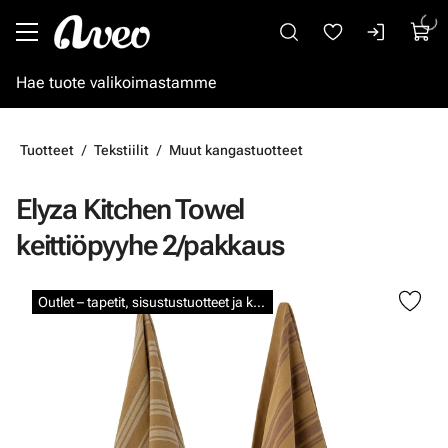
Siirry pääsisältöön
Tuotteet
Tekstiilit
Muut kangastuotteet
Elyza Kitchen Towel
keittiöpyyhe 2/pakkaus
Ohita kuvat
Outlet – tapetit, sisustustuotteet ja kalkkimaalit