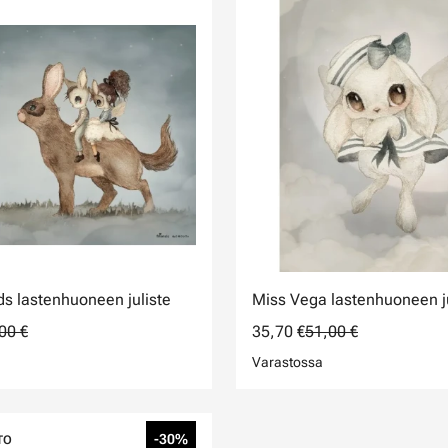
ds lastenhuoneen juliste
Miss Vega lastenhuoneen ju
00 €
35,70 €
51,00 €
Varastossa
-30%
TO