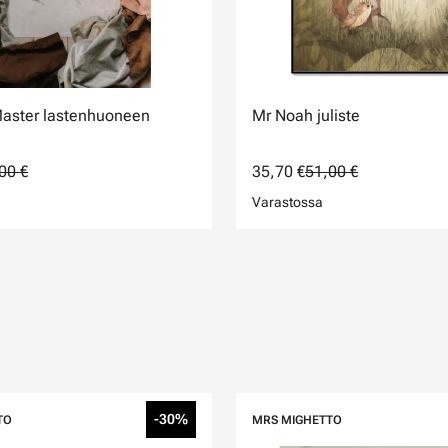
Master lastenhuoneen
Mr Noah juliste
00 €
35,70 €
51,00 €
Varastossa
-30%
TO
MRS MIGHETTO