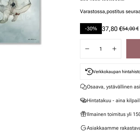
Varastossa,
postitus seura
37,80 €
-30%
54,00 €
Verkkokaupan hintahisto
Osaava, ystävällinen as
Hintatakuu - aina kilpai
Ilmainen toimitus yli 1
Asiakkaamme rakastava