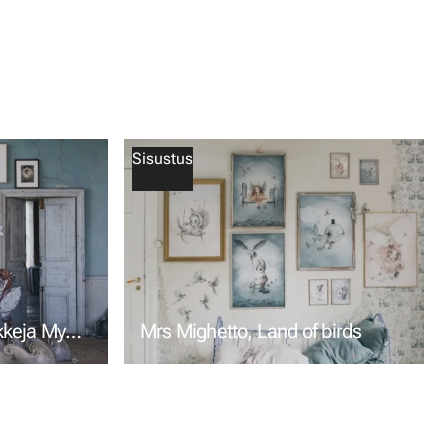
Sisustus
ikkeja My
Mrs Mighetto, Land of birds