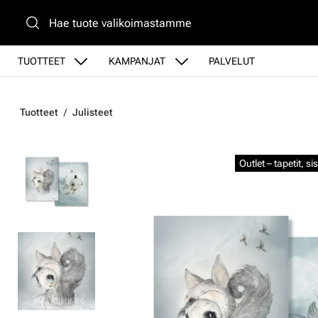
Siirry pääsisältöön
TUOTTEET
KAMPANJAT
PALVELUT
Tuotteet
Julisteet
Ohita kuvat
Outlet – tapetit, s