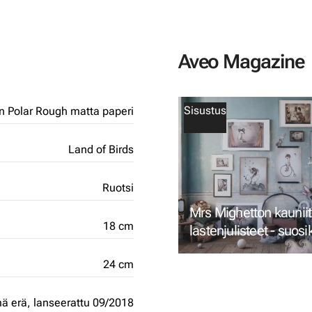
Aveo Magazine
Sisustus
 Polar Rough matta paperi
Land of Birds
Ruotsi
Mrs Mighetton kauniit
18 cm
lastenjulisteet - suos
Tiny Theaterista
24 cm
ämä erä,
lanseerattu 09/2018