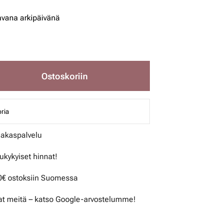
avana arkipäivänä
Ostoskoriin
ria
iakaspalvelu
lukykyiset hinnat!
50€ ostoksiin Suomessa
t meitä – katso Google-arvostelumme!