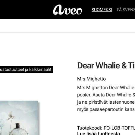
SUOMEKSI
PÅ SVEN
Dear Whalie & Tin
isustustuotteet ja kalkkimaalit
Mrs Mighetto
Mrs Mighetton Dear Whalie 
poster. Aseta Dear Whalie &
ja ne piristävät lastenhuonet
myös passaepartoutin kan
Tuotekoodi
:
PO-LOB-TOFF
Lue lisää tuotteesta