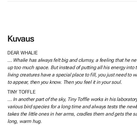
Kuvaus
DEAR WHALIE
... Whalie has always felt big and clumsy, a feeling that he ne
up too much space. But instead of putting all his energy into th
living creatures have a special place to fill, you just need to wa
to appear, then you know. Then you feel it in your soul.
TINY TOFFLE
... In another part of the sky, Tiny Toffle works in his laborat
various bird species for a long time and always tests the new
takes the little ones in her arms, cradles them and gets the
long, warm hug.