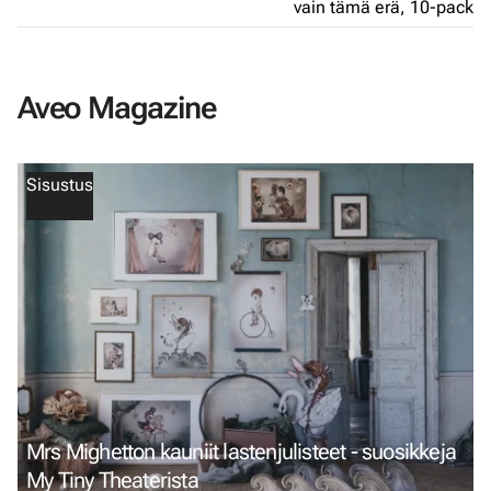
vain tämä erä,
10-pack
Aveo Magazine
Sisustus
Mrs Mighetton kauniit lastenjulisteet - suosikkeja
My Tiny Theaterista