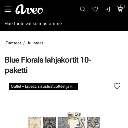
Siirry pääsisältöön
Tuotteet
Julisteet
Blue Florals lahjakortit 10-
paketti
Ohita kuvat
Outlet – tapetit, sisustustuotteet ja kalkkimaalit