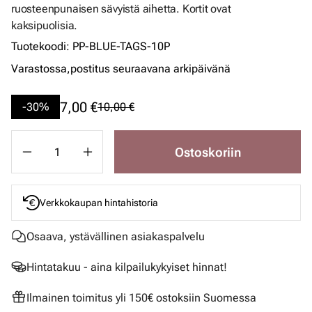
ruosteenpunaisen sävyistä aihetta. Kortit ovat
kaksipuolisia.
Tuotekoodi
:
PP-BLUE-TAGS-10P
Varastossa,
postitus seuraavana arkipäivänä
7,00 €
-30%
10,00 €
Ostoskoriin
Verkkokaupan hintahistoria
Osaava, ystävällinen asiakaspalvelu
Hintatakuu - aina kilpailukykyiset hinnat!
Ilmainen toimitus yli 150€ ostoksiin Suomessa