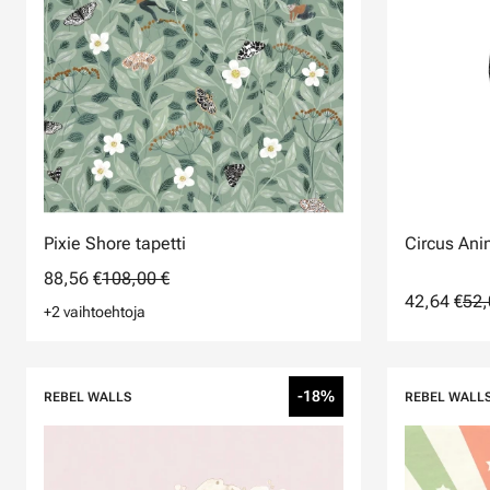
Pixie Shore tapetti
Circus Ani
88,56 €
108,00 €
42,64 €
52,
+2 vaihtoehtoja
-18%
REBEL WALLS
REBEL WALL