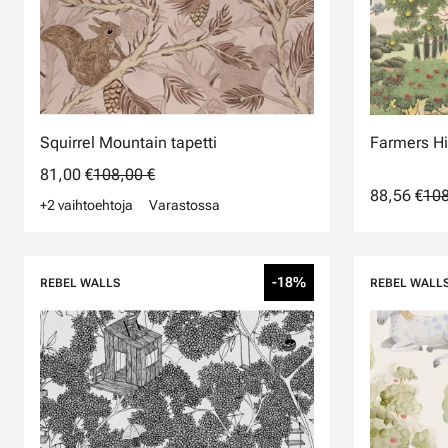
Squirrel Mountain tapetti
Farmers Hil
81,00 €
108,00 €
88,56 €
108
+2 vaihtoehtoja
Varastossa
-18%
REBEL WALLS
REBEL WALL