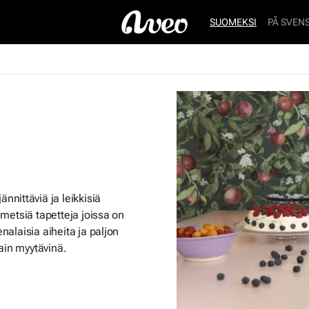
SUOMEKSI
PÅ SVEN
nittäviä ja leikkisiä
t metsiä tapetteja joissa on
enalaisia aiheita ja paljon
ain myytävinä.