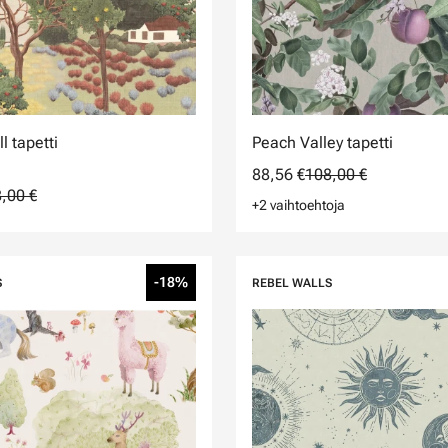
l tapetti
Peach Valley tapetti
88,56 €
108,00 €
,00 €
+2 vaihtoehtoja
-18%
S
REBEL WALLS