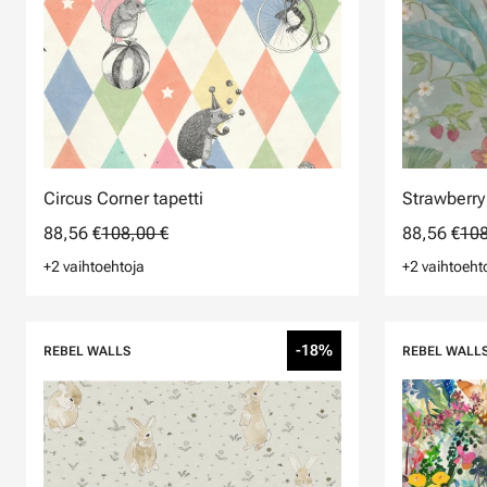
Circus Corner tapetti
Strawberry
88,56 €
108,00 €
88,56 €
108
+2 vaihtoehtoja
+2 vaihtoeht
-18%
REBEL WALLS
REBEL WALL