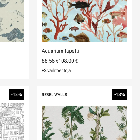
Aquarium tapetti
88,56 €
108,00 €
+2 vaihtoehtoja
-18%
-18%
REBEL WALLS