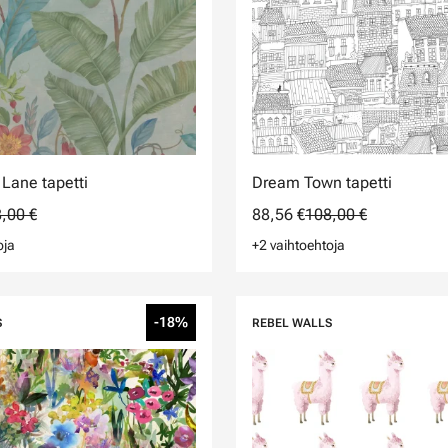
 Lane tapetti
Dream Town tapetti
,00 €
88,56 €
108,00 €
oja
+2 vaihtoehtoja
-18%
S
REBEL WALLS