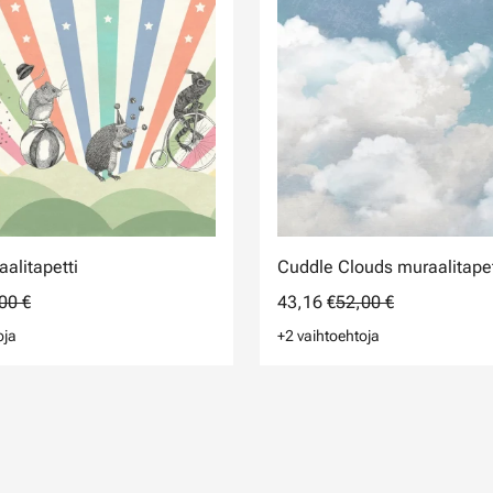
aalitapetti
Cuddle Clouds muraalitapet
00 €
43,16 €
52,00 €
oja
+2 vaihtoehtoja