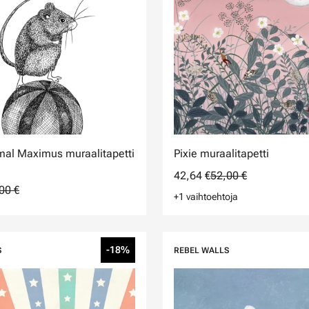
mal Maximus muraalitapetti
Pixie muraalitapetti
42,64 €
52,00 €
00 €
+1 vaihtoehtoja
-18%
S
REBEL WALLS