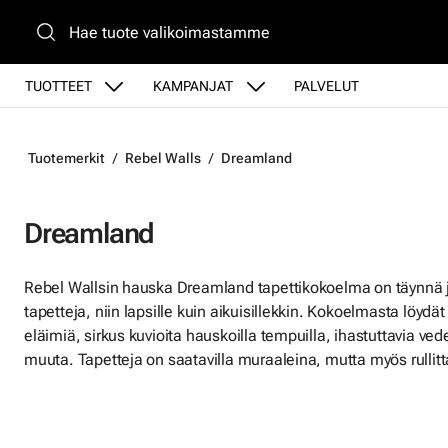
Siirry pääsisältöön
TUOTTEET
KAMPANJAT
PALVELUT
Tuotemerkit
Rebel Walls
Dreamland
Dreamland
Rebel Wallsin hauska Dreamland tapettikokoelma on täynnä jän
tapetteja, niin lapsille kuin aikuisillekkin. Kokoelmasta löydä
eläimiä, sirkus kuvioita hauskoilla tempuilla, ihastuttavia ved
muuta. Tapetteja on saatavilla muraaleina, mutta myös rullitt