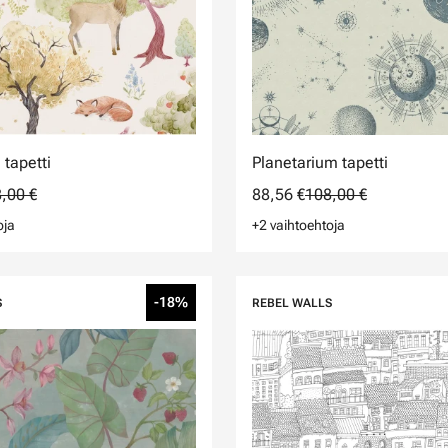
tapetti
Planetarium tapetti
,00 €
88,56 €
108,00 €
oja
+2 vaihtoehtoja
-18%
S
REBEL WALLS