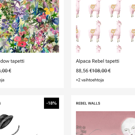
dow tapetti
Alpaca Rebel tapetti
,00 €
88,56 €
108,00 €
oja
+2 vaihtoehtoja
-18%
S
REBEL WALLS