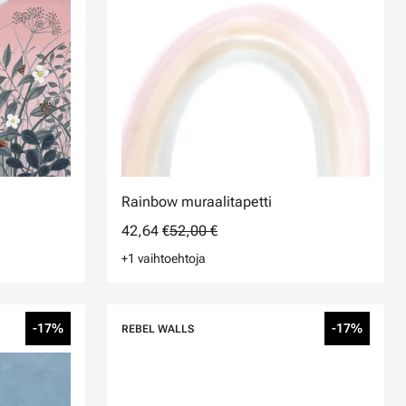
Rainbow muraalitapetti
42,64 €
52,00 €
+1 vaihtoehtoja
-17%
-17%
REBEL WALLS