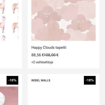
Happy Clouds tapetti
88,56 €
108,00 €
+2 vaihtoehtoja
-18%
-18%
REBEL WALLS