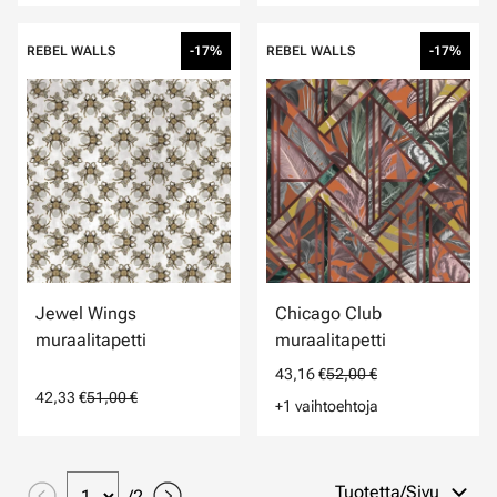
REBEL WALLS
-17%
REBEL WALLS
-17%
Jewel Wings
Chicago Club
muraalitapetti
muraalitapetti
43,16 €
52,00 €
42,33 €
51,00 €
+1 vaihtoehtoja
Tuotetta/Sivu
/
2