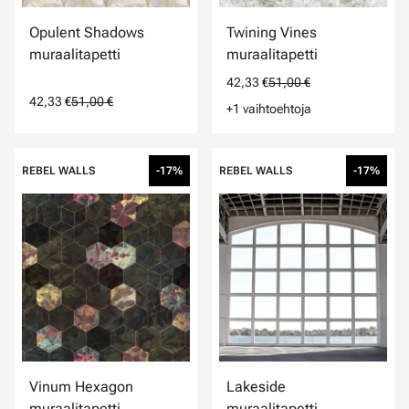
Opulent Shadows
Twining Vines
muraalitapetti
muraalitapetti
42,33 €
51,00 €
42,33 €
51,00 €
+1 vaihtoehtoja
REBEL WALLS
-17%
REBEL WALLS
-17%
Vinum Hexagon
Lakeside
muraalitapetti
muraalitapetti