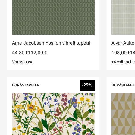
Arne Jacobsen Ypsilon vihreä tapetti
Alvar Aalto
44,80 €
112,00 €
108,00 €
14
Varastossa
+4 vaihtoeht
-25%
BORÅSTAPETER
BORÅSTAPET