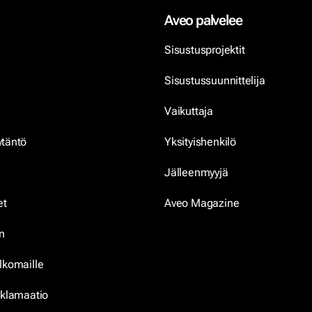
Aveo palvelee
Sisustusprojektit
Sisustussuunnittelija
Vaikuttaja
ytäntö
Yksityishenkilö
Jälleenmyyjä
et
Aveo Magazine
n
lkomaille
eklamaatio