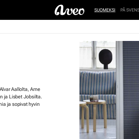
SUOMEKSI
PÅ SVEN
lvar Aallolta, Arne
n ja Lisbet Jobsilta.
mia ja sopivat hyvin