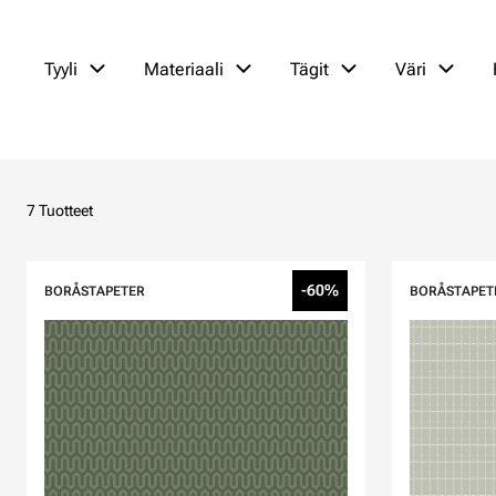
Tyyli
Materiaali
Tägit
Väri
7 Tuotteet
-60%
BORÅSTAPETER
BORÅSTAPET