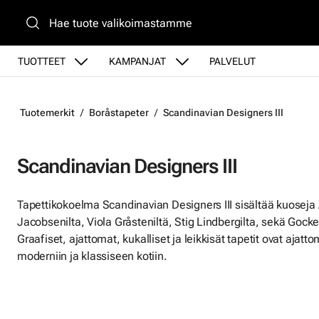
Siirry pääsisältöön
TUOTTEET
KAMPANJAT
PALVELUT
Tuotemerkit
Boråstapeter
Scandinavian Designers III
Scandinavian Designers III
Tapettikokoelma Scandinavian Designers III sisältää kuoseja A
Jacobsenilta, Viola Gråsteniltä, Stig Lindbergilta, sekä Gocke
Graafiset, ajattomat, kukalliset ja leikkisät tapetit ovat ajatto
moderniin ja klassiseen kotiin.