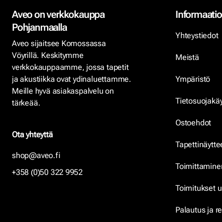
Aveo on verkkokauppa
Informaatio
Pohjanmaalla
Yhteystiedot
Aveo sijaitsee Komossassa
Vöyrillä. Keskitymme
Meistä
verkkokauppaamme, jossa tapetit
ja akustiikka ovat ydinaluettamme.
Ympäristö
Meille hyvä asiakaspalvelu on
Tietosuojakä
tärkeää.
Ostoehdot
Ota yhteyttä
Tapettinäytte
shop@aveo.fi
Toimittamine
+358 (0)50 322 9952
Toimitukset u
Palautus ja r