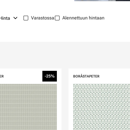
Varastossa
Alennettuun hintaan
Hinta
-25%
ER
BORÅSTAPETER