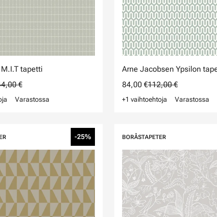
 M.I.T tapetti
Arne Jacobsen Ypsilon tape
4,00 €
84,00 €
112,00 €
oja
Varastossa
+1 vaihtoehtoja
Varastossa
-25%
ER
BORÅSTAPETER