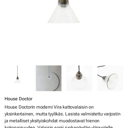
House Doctor
House Doctorin moderni Vira kattovalaisin on
yksinkertainen, mutta tyylikäs. Lasista valmistettu varjostin
ja metalliset yksityiskohdat muodostavat hienon
kokonaisuuden. Valaisin sopii ruokapöydän yläpuolelle,