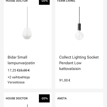
HOUSE DOCTOR
-20%
FERM LIVING
Bidar Small
Collect Lighting Socket
lampunvarjostin
Pendant Low
kattovalaisin
17,25 €
23,00 €
+2 vaihtoehtoja
91,00 €
Varastossa
HOUSE DOCTOR
-20%
ANETA