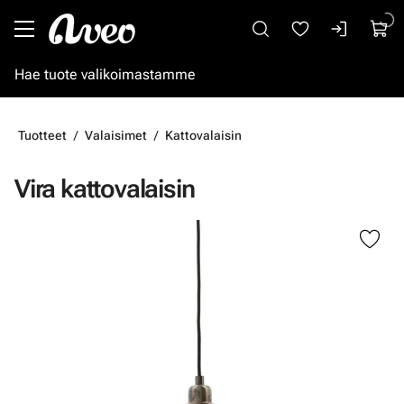
Siirry pääsisältöön
Tuotteet
Valaisimet
Kattovalaisin
Vira kattovalaisin
Ohita kuvat