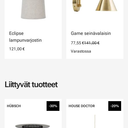
Eclipse
Game seinävalaisin
lampunvarjostin
77,55 €
141,00 €
121,00 €
Varastossa
Liittyvät tuotteet
HÜBSCH
-30%
HOUSE DOCTOR
-20%