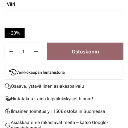
Väri
-20%
Ostoskoriin
Verkkokaupan hintahistoria
Osaava, ystävällinen asiakaspalvelu
Hintatakuu - aina kilpailukykyiset hinnat!
Ilmainen toimitus yli 150€ ostoksiin Suomessa
Asiakkaamme rakastavat meitä – katso Google-
arvostelumme!