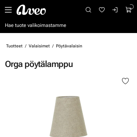
Siirry pääsisältöön
Tuotteet
Valaisimet
Pöytävalaisin
Orga pöytälamppu
Ohita kuvat