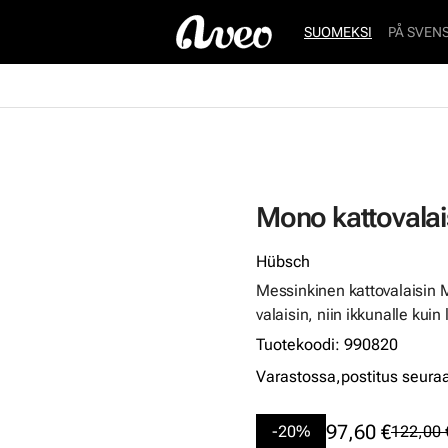
SUOMEKSI
PÅ SVEN
Mono kattovalai
Hübsch
Messinkinen kattovalaisin M
valaisin, niin ikkunalle kui
Tuotekoodi
:
990820
Varastossa,
postitus seura
97,60 €
-20%
122,00 