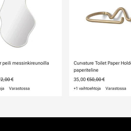
 peili messinkireunoilla
Curvature Toilet Paper Hold
paperiteline
2,00 €
35,00 €
50,00 €
oja
Varastossa
+1 vaihtoehtoja
Varastossa