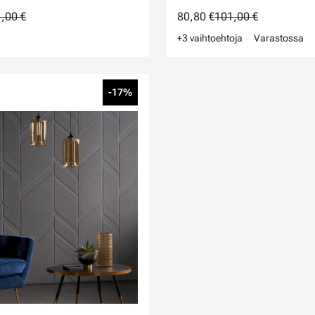
,00 €
80,80 €
101,00 €
+3 vaihtoehtoja
Varastossa
-17%