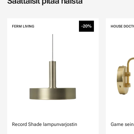
Saattaisit pitää näistä
-20%
FERM LIVING
HOUSE DOCT
Record Shade lampunvarjostin
Game seinä