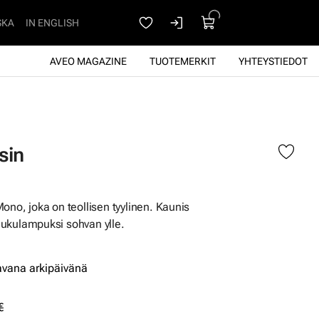
SKA
IN ENGLISH
AVEO MAGAZINE
TUOTEMERKIT
YHTEYSTIEDOT
sin
ono, joka on teollisen tyylinen. Kaunis
n lukulampuksi sohvan ylle.
avana arkipäivänä
€