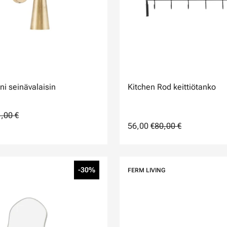
ni seinävalaisin
Kitchen Rod keittiötanko
,00 €
56,00 €
80,00 €
-30%
FERM LIVING