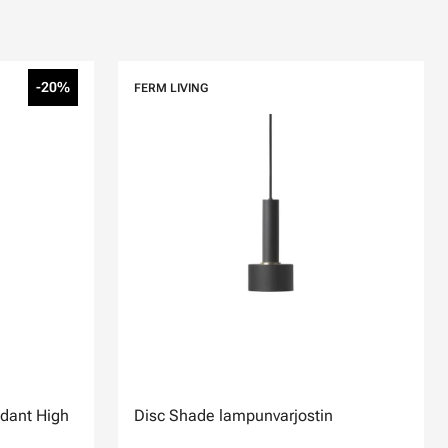
-20%
FERM LIVING
ndant High
Disc Shade lampunvarjostin