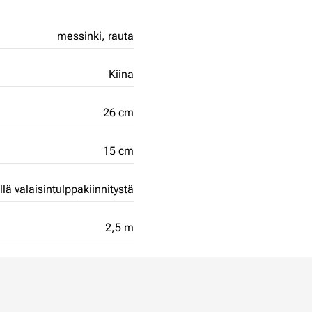
messinki,
rauta
Kiina
26 cm
15 cm
ällä valaisintulppakiinnitystä
2,5 m