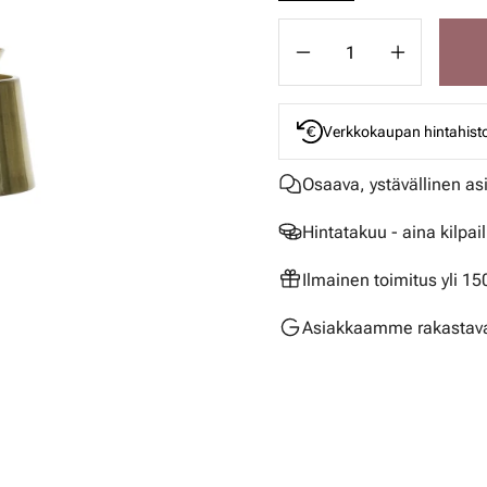
Verkkokaupan hintahisto
Osaava, ystävällinen as
Hintatakuu - aina kilpai
Ilmainen toimitus yli 1
Asiakkaamme rakastava