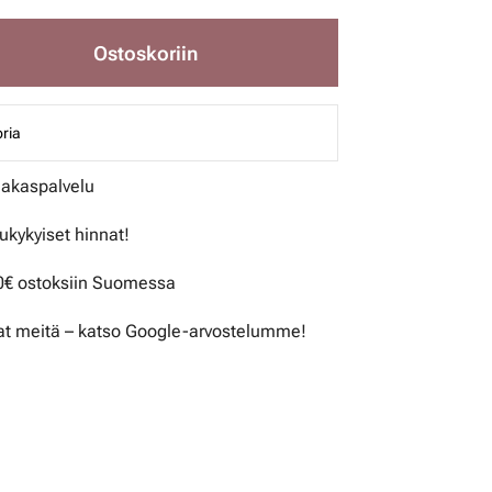
Ostoskoriin
ria
iakaspalvelu
lukykyiset hinnat!
50€ ostoksiin Suomessa
t meitä – katso Google-arvostelumme!