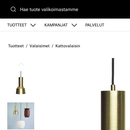
Siirry pääsisältöön
TUOTTEET
KAMPANJAT
PALVELUT
Tuotteet
Valaisimet
Kattovalaisin
Ohita kuvat