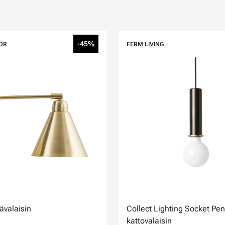
-45%
OR
FERM LIVING
valaisin
Collect Lighting Socket Pe
kattovalaisin