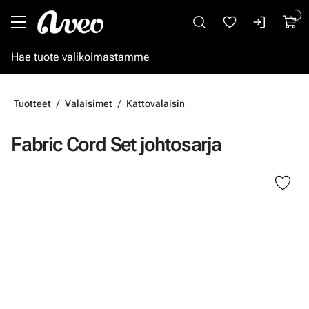
Siirry pääsisältöön
Tuotteet
Valaisimet
Kattovalaisin
Fabric Cord Set johtosarja
Ohita kuvat