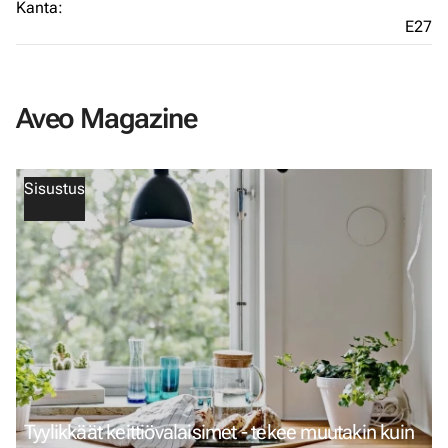
Kanta:
E27
Aveo Magazine
Sisustus
Tyylikkäät keittiövalaisimet - tekee muutakin kuin