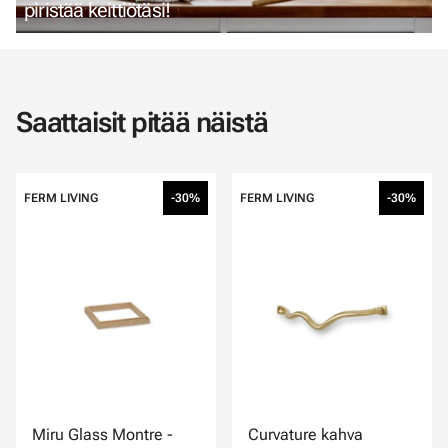
piristää keittiötäsi!
Saattaisit pitää näistä
FERM LIVING
-30%
FERM LIVING
-30%
Miru Glass Montre -
Curvature kahva