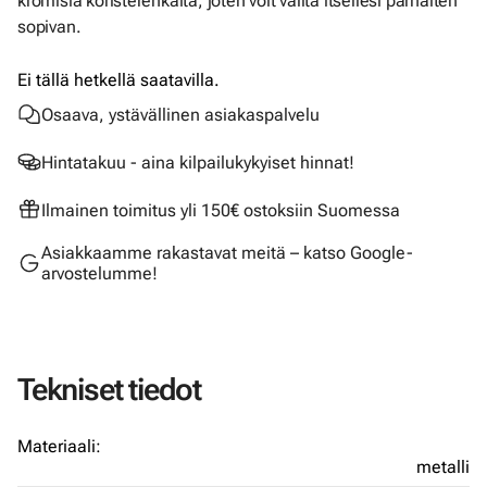
kromisia koristerenkaita, joten voit valita itsellesi parhaiten
sopivan.
Ei tällä hetkellä saatavilla.
Osaava, ystävällinen asiakaspalvelu
Hintatakuu - aina kilpailukykyiset hinnat!
Ilmainen toimitus yli 150€ ostoksiin Suomessa
Asiakkaamme rakastavat meitä – katso Google-
arvostelumme!
Tekniset tiedot
Materiaali:
metalli