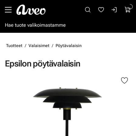
Siirry pääsisältöön
Tuotteet
Valaisimet
Pöytävalaisin
Epsilon pöytävalaisin
Ohita kuvat