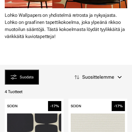
Lohko Wallpapers on yhdistelmä retrosta ja nykyajasta.
Lohko on graafinen tapettikokoelma, joka ylpeänä rikkoo
muotoilun sääntöjä. Tästä kokoelmasta löydät tyylikkäitä ja
värikkäitä kuviotapetteja!
Suosittelemme
Suodata
4 Tuotteet
SCION
-17%
SCION
-17%