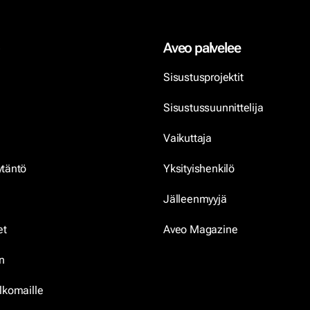
Aveo palvelee
Sisustusprojektit
Sisustussuunnittelija
Vaikuttaja
ytäntö
Yksityishenkilö
Jälleenmyyjä
et
Aveo Magazine
n
lkomaille