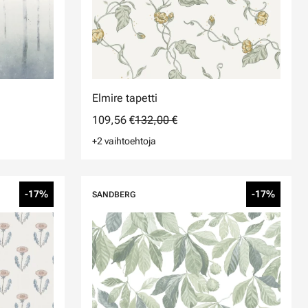
Elmire tapetti
109,56 €
132,00 €
+2 vaihtoehtoja
-17%
-17%
SANDBERG