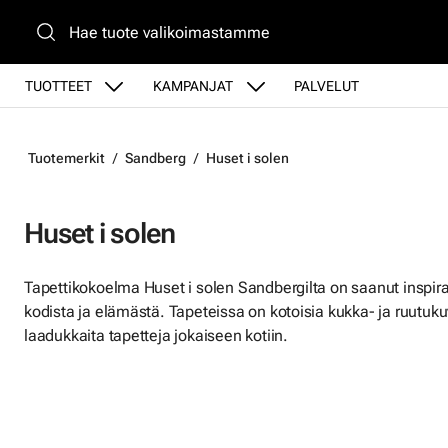
Siirry pääsisältöön
TUOTTEET
KAMPANJAT
PALVELUT
Tuotemerkit
Sandberg
Huset i solen
Huset i solen
Tapettikokoelma Huset i solen Sandbergilta on saanut inspira
kodista ja elämästä. Tapeteissa on kotoisia kukka- ja ruutukuv
laadukkaita tapetteja jokaiseen kotiin.