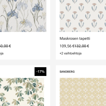
Maskrosen tapetti
0,00 €
109,56 €
132,00 €
oja
+2 vaihtoehtoja
-17%
SANDBERG