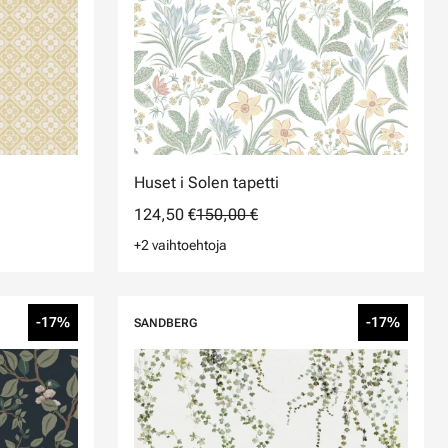
Huset i Solen tapetti
124,50 €
150,00 €
+2 vaihtoehtoja
-17%
-17%
SANDBERG