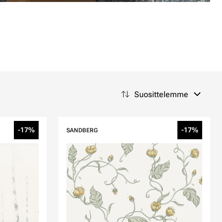
Suosittelemme
-17%
-17%
SANDBERG