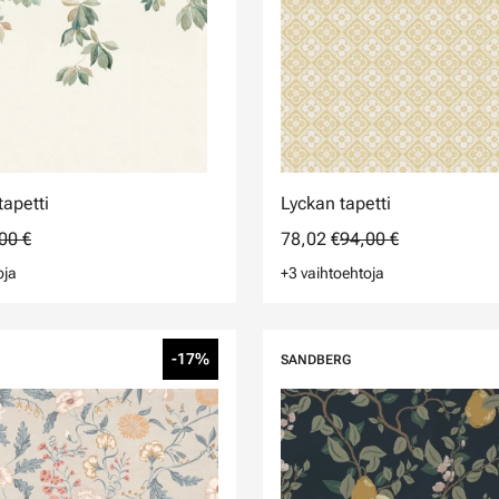
tapetti
Lyckan tapetti
00 €
78,02 €
94,00 €
oja
+3 vaihtoehtoja
-17%
SANDBERG