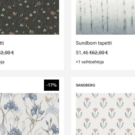
ti
Sundborn tapetti
2,00 €
51,46 €
62,00 €
oja
+1 vaihtoehtoja
-17%
SANDBERG