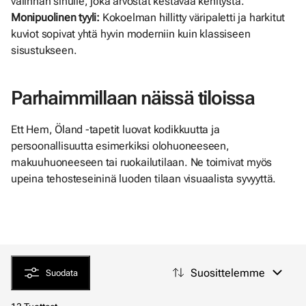
valinnan sinulle, joka arvostat kestävää kehitystä.
Monipuolinen tyyli:
Kokoelman hillitty väripaletti ja harkitut
kuviot sopivat yhtä hyvin moderniin kuin klassiseen
sisustukseen.
Parhaimmillaan näissä tiloissa
Ett Hem, Öland -tapetit luovat kodikkuutta ja
persoonallisuutta esimerkiksi olohuoneeseen,
makuuhuoneeseen tai ruokailutilaan. Ne toimivat myös
upeina tehosteseininä luoden tilaan visuaalista syvyyttä.
Suosittelemme
Suodata