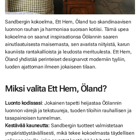
Sandbergin kokoelma, Ett Hem, Öland tuo skandinaavisen
luonnon rauhan ja harmoniaa suoraan kotiisi. Tämä upea
kokoelma on saanut inspiraationsa Öölannin saaren
ainutlaatuisesta maisemasta, sen avarista niityistä, karun
kauniista rantakallioista ja leudosta merituulesta. Ett Hem,
Öland yhdistää perinteiset designarvot moderniin tyyliin,
luoden ajattoman ilmeen jokaiseen tilaan.
Miksi valita Ett Hem, Öland?
Luonto kodissasi
: Jokainen tapetti heijastaa Öölannin
luonnon värejä ja tekstuureja, tuoden tiloihin rauhallisen ja
tasapainoisen tunnelman.
Kestävää kauneutta:
Sandbergin tuotteet valmistetaan
ympäristöystävällisesti, mikä tekee kokoelmasta täydellisen