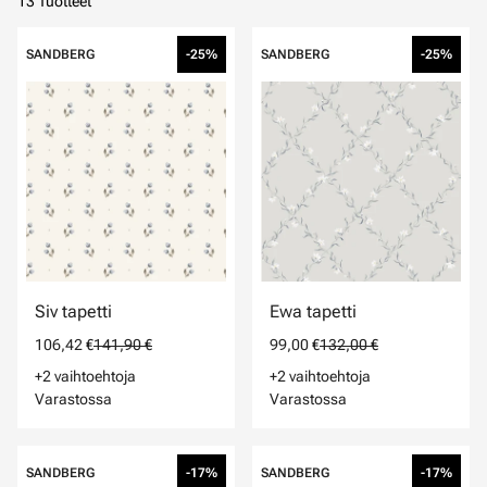
13 Tuotteet
SANDBERG
-25%
SANDBERG
-25%
Siv tapetti
Ewa tapetti
106,42 €
141,90 €
99,00 €
132,00 €
+2 vaihtoehtoja
+2 vaihtoehtoja
Varastossa
Varastossa
SANDBERG
-17%
SANDBERG
-17%