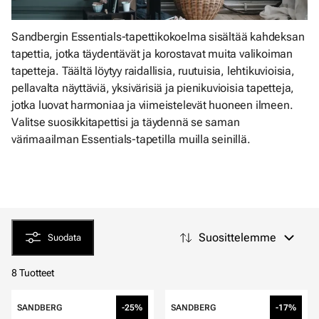
Sandbergin Essentials-tapettikokoelma sisältää kahdeksan
tapettia, jotka täydentävät ja korostavat muita valikoiman
tapetteja. Täältä löytyy raidallisia, ruutuisia, lehtikuvioisia,
pellavalta näyttäviä, yksivärisiä ja pienikuvioisia tapetteja,
jotka luovat harmoniaa ja viimeistelevät huoneen ilmeen.
Valitse suosikkitapettisi ja täydennä se saman
värimaailman Essentials-tapetilla muilla seinillä.
Suosittelemme
Suodata
8 Tuotteet
SANDBERG
-25%
SANDBERG
-17%