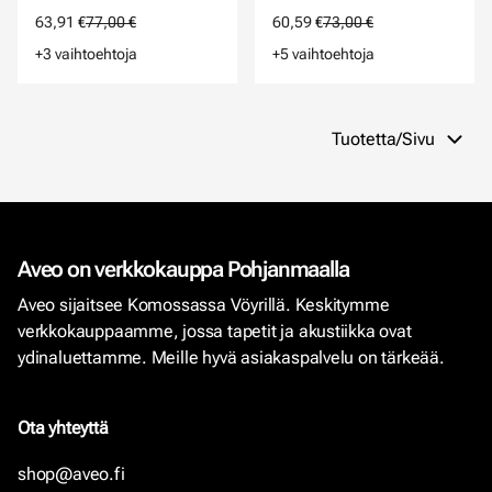
63,91 €
77,00 €
60,59 €
73,00 €
+3 vaihtoehtoja
+5 vaihtoehtoja
Tuotetta/Sivu
Aveo on verkkokauppa Pohjanmaalla
Aveo sijaitsee Komossassa Vöyrillä. Keskitymme
verkkokauppaamme, jossa tapetit ja akustiikka ovat
ydinaluettamme. Meille hyvä asiakaspalvelu on tärkeää.
Ota yhteyttä
shop@aveo.fi