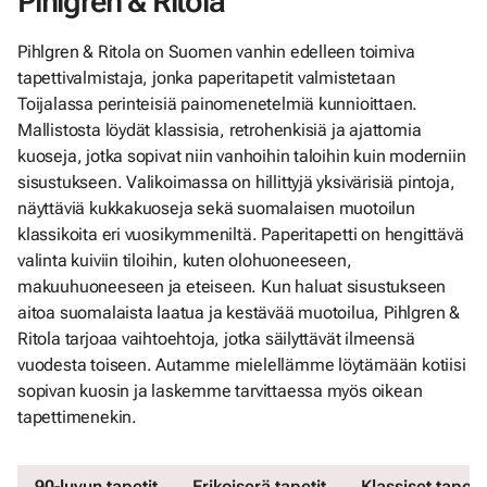
Pihlgren & Ritola
Pihlgren & Ritola on Suomen vanhin edelleen toimiva
tapettivalmistaja, jonka paperitapetit valmistetaan
Toijalassa perinteisiä painomenetelmiä kunnioittaen.
Mallistosta löydät klassisia, retrohenkisiä ja ajattomia
kuoseja, jotka sopivat niin vanhoihin taloihin kuin moderniin
sisustukseen. Valikoimassa on hillittyjä yksivärisiä pintoja,
näyttäviä kukkakuoseja sekä suomalaisen muotoilun
klassikoita eri vuosikymmeniltä. Paperitapetti on hengittävä
valinta kuiviin tiloihin, kuten olohuoneeseen,
makuuhuoneeseen ja eteiseen. Kun haluat sisustukseen
aitoa suomalaista laatua ja kestävää muotoilua, Pihlgren &
Ritola tarjoaa vaihtoehtoja, jotka säilyttävät ilmeensä
vuodesta toiseen. Autamme mielellämme löytämään kotiisi
sopivan kuosin ja laskemme tarvittaessa myös oikean
tapettimenekin.
90-luvun tapetit
Erikoiserä tapetit
Klassiset tapetit