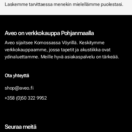
Laskemme tarvittaessa menekin mielellämme puolestasi.
Aveo on verkkokauppa Pohjanmaalla
Aveo sijaitsee Komossassa Vöyrillä. Keskitymme
verkkokauppaamme, jossa tapetit ja akustiikka ovat
ydinaluettamme. Meille hyvä asiakaspalvelu on tärkeää.
Ota yhteyttä
shop@aveo.fi
+358 (0)50 322 9952
Seuraa meitä