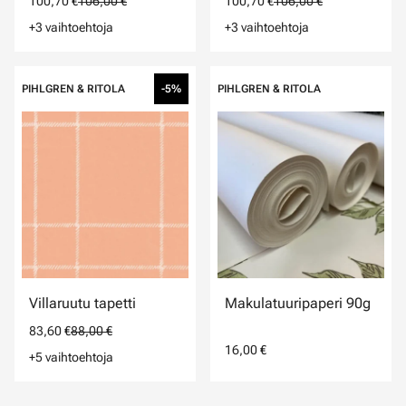
100,70 €
106,00 €
100,70 €
106,00 €
+3 vaihtoehtoja
+3 vaihtoehtoja
PIHLGREN & RITOLA
-5%
PIHLGREN & RITOLA
Villaruutu tapetti
Makulatuuripaperi 90g
83,60 €
88,00 €
16,00 €
+5 vaihtoehtoja