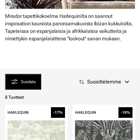
Mirador tapettikokoelma Harlequinilta on saannut
inspiraation kauniista panoraamakuvista Ibizan kukkuloilta.
Tapeteissa on espanjalaisia ja afrikkalaisia vaikutteita ja
nimettykin espanjalaisittena ''lookout'' sanan mukaan.
Suosittelemme
Suodata
8 Tuotteet
HARLEQUIN
-17%
HARLEQUIN
-18%