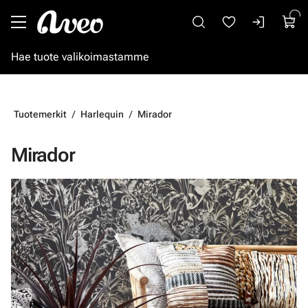
Siirry pääsisältöön
Tuotemerkit
Harlequin
Mirador
Mirador