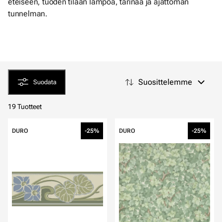
eteiseen, tuoden tilaan lämpöä, tarinaa ja ajattoman
tunnelman.
Suosittelemme
Suodata
19 Tuotteet
DURO
-25%
DURO
-25%