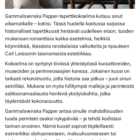
Gammalsvenska Papper-tapettikokoelma kutsuu sinut
aikamatkalle – kotiisi. Tässä huolella kootussa sarjassa
historialliset tapettikuosit heräävät uudelleen eloon, tuoden
mukanaan romanttisia kukka-asetelmia, herkkiä
köynnöksiä, klassisia ranskalaisia vaikutteita ja ripauksen
Carl Larssonin taianomaista estetiikkaa.
Kokoelma on syntynyt tiiviissä yhteistyössä kuraattoreiden,
museoiden ja perinneosaajien kanssa. Jokainen kuosi on
tarkasti rekonstruoitu, jotta historia saa jatkua – juuri sinun
seinilläsi. Mukana on myös hillitympiä malleja ja perinteistä
sabloonamaalausta henkiviä yksityiskohtia, jotka
täydentävät kokonaisuutta.
Gammalsvenska Papper antaa sinulle mahdollisuuden
tuoda perinteet osaksi nykypäivää – ja tehdä kodistasi
tarinan arvoinen. Nämä kuosit sopivat täydellisesti
esimerkiksi olohuoneeseen, makuuhuoneeseen tai