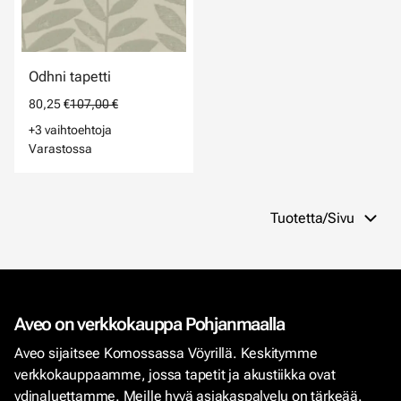
Odhni tapetti
80,25 €
107,00 €
+3 vaihtoehtoja
Varastossa
Tuotetta/Sivu
Aveo on verkkokauppa Pohjanmaalla
Aveo sijaitsee Komossassa Vöyrillä. Keskitymme
verkkokauppaamme, jossa tapetit ja akustiikka ovat
ydinaluettamme. Meille hyvä asiakaspalvelu on tärkeää.