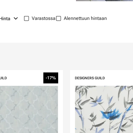
Varastossa
Alennettuun hintaan
Hinta
-17%
UILD
DESIGNERS GUILD