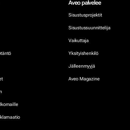
Aveo palvelee
Sisustusprojektit
Sisustussuunnittelija
Vaikuttaja
ytäntö
Yksityishenkilö
Jälleenmyyjä
et
Aveo Magazine
n
lkomaille
eklamaatio