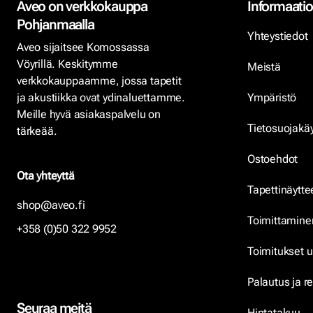
Aveo on verkkokauppa
Informaatio
Pohjanmaalla
Yhteystiedot
Aveo sijaitsee Komossassa
Vöyrillä. Keskitymme
Meistä
verkkokauppaamme, jossa tapetit
ja akustiikka ovat ydinaluettamme.
Ympäristö
Meille hyvä asiakaspalvelu on
Tietosuojakä
tärkeää.
Ostoehdot
Ota yhteyttä
Tapettinäytte
shop@aveo.fi
Toimittamine
+358 (0)50 322 9952
Toimitukset u
Palautus ja r
Seuraa meitä
Hintatakuu