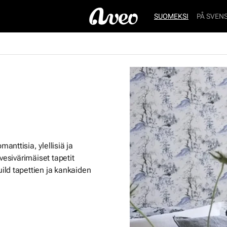
SUOMEKSI
PÅ SVEN
nttisia, ylellisiä ja
vesivärimäiset tapetit
ild tapettien ja kankaiden