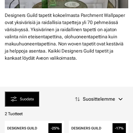
Designers Guild tapetit kokoelmasta Parchment Wallpaper
ovat yksivärisiä ja raidallisia tapetteja yli 70 pehmeässä
värisävyssä. Yksivärinen ja raidallinen tapetti on ajaton
valinta niin eteisentapettina, olohuoneentapettina kuin
makuuhuoneentapettina. Non woven tapetit ovat kestäviä
ja helppoja asentaa. Kaikki Designers Guild tapetit ja
kankaat löydät Aveon valikoimasta.
Suosittelemme
Suodata
2 Tuotteet
DESIGNERS GUILD
-25%
DESIGNERS GUILD
-17%