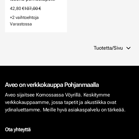
42,80 €
107,00 €
+2 vaihtoehtoja
Varastossa
Tuotetta/Sivu
Aveo on verkkokauppa Pohjanmaalla
Aveo sijaitsee Komossassa Vöyrillä. Keskitymme
verkkokauppaamme, jossa tapetit ja akustiikka ovat
ydinaluettamme. Meille hyvä asiakaspalvelu on tärkeää.
Ota yhteyttä