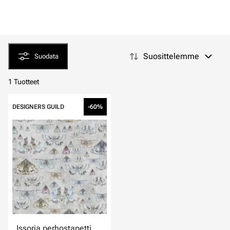
Suosittelemme
Suodata
1 Tuotteet
DESIGNERS GUILD
-60%
Issoria perhostapetti