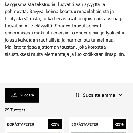
kangasmaista tekstuuria, luovat tilaan syvyyttä ja
pehmeyttä. Sävyvalikoima koostuu maanläheisistä ja
hillityistä väreistä, jotka heijastavat pohjoismaista valoa ja
tuovat seinille elävyyttä. Shades-tapetit sopivat
erinomaisesti makuuhuoneisiin, olohuoneisiin ja työtiloihin,
joissa kaivataan rauhallista ja harmonista tunnelmaa.
Mallisto tarjoaa ajattoman taustan, joka korostaa
sisustuksesi muita elementtejä ja luo kodikkaan ilmapiirin.
Suosittelemme
Suodata
29 Tuotteet
BORÅSTAPETER
-25%
BORÅSTAPETER
-25%