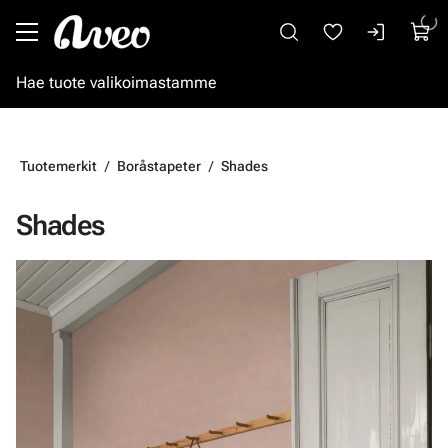
Siirry pääsisältöön
Tuotemerkit
Boråstapeter
Shades
Shades