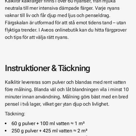
Kalklitir kalkfärger finns i över 60 nyanser, från mjuka
neutrala till mer intensiva dämpade färger. Varje nyans
vaknar till liv och får djup med ljus och penseldrag.
Färgskalan är utformad för att stå emot tidens tand – utan
flyktiga trender. I Aveos onlinebutik kan du hitta färgprover
och tips för att välja rätt nyans.
Instruktioner & Täckning
Kalklitir levereras som pulver och blandas med rent vatten
före målning. Blanda väl och låt blandningen vila i minst 10
minuter innan användning. Målning görs bäst med en bred
pensel i två lager, vilket ger ytan djup och livlighet.
Täckning:
60 g pulver + 100 ml vatten ≈ 1 m²
250 g pulver + 425 ml vatten ≈ 2 m²