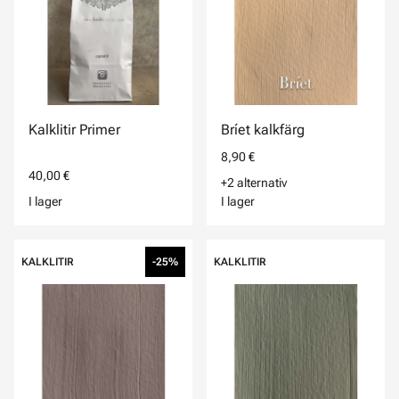
Kalklitir Primer
Bríet kalkfärg
8,90 €
40,00 €
+2 alternativ
I lager
I lager
KALKLITIR
-25%
KALKLITIR