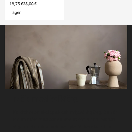
18,75 €
25,00 €
I lager
Måla med kalkfärg
Kalklitir är en ekologisk och miljövänlig färg. Den är
lätt att måla med och slutresultatet blir en levande
vägg med struktur och matt yta. Vi har skapat en