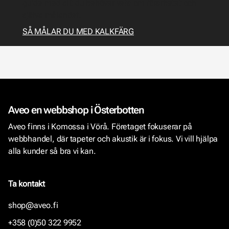
guide med allt du behöver veta om förarbetet och
själva målandet.
SÅ MÅLAR DU MED KALKFÄRG
Aveo en webbshop i Österbotten
Aveo finns i Komossa i Vörå. Företaget fokuserar på
webbhandel, där tapeter och akustik är i fokus. Vi vill hjälpa
alla kunder så bra vi kan.
Ta kontakt
shop@aveo.fi
+358 (0)50 322 9952