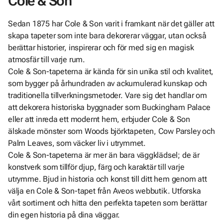
Cole & Son
Sedan 1875 har Cole & Son varit i framkant när det gäller att
skapa tapeter som inte bara dekorerar väggar, utan också
berättar historier, inspirerar och för med sig en magisk
atmosfär till varje rum.
Cole & Son-tapeterna är kända för sin unika stil och kvalitet,
som bygger på århundraden av ackumulerad kunskap och
traditionella tillverkningsmetoder. Vare sig det handlar om
att dekorera historiska byggnader som Buckingham Palace
eller att inreda ett modernt hem, erbjuder Cole & Son
älskade mönster som Woods björktapeten, Cow Parsley och
Palm Leaves, som väcker liv i utrymmet.
Cole & Son-tapeterna är mer än bara väggklädsel; de är
konstverk som tillför djup, färg och karaktär till varje
utrymme. Bjud in historia och konst till ditt hem genom att
välja en Cole & Son-tapet från Aveos webbutik. Utforska
vårt sortiment och hitta den perfekta tapeten som berättar
din egen historia på dina väggar.