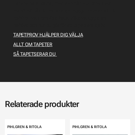
Tapeterna är valda, men sen då? Hur tapetserar
man? Här får du en tapetseringsguide med allt du
behöver veta om förarbete, vilka verktyg som
behövs och hur du gör för att tapetsera själv.
TAPETPROV HJÄLPER DIG VÄLJA
ALLT OM TAPETER
SÅ TAPETSERAR DU
Relaterade produkter
PIHLGREN & RITOLA
PIHLGREN & RITOLA