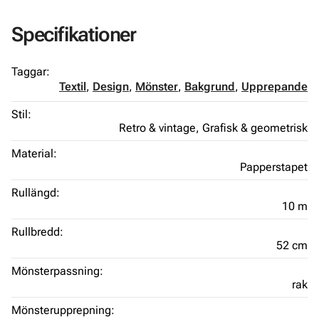
Specifikationer
Taggar:
Textil
,
Design
,
Mönster
,
Bakgrund
,
Upprepande
Stil:
Retro & vintage,
Grafisk & geometrisk
Material:
Papperstapet
Rullängd:
10 m
Rullbredd:
52 cm
Mönsterpassning:
rak
Mönsterupprepning: