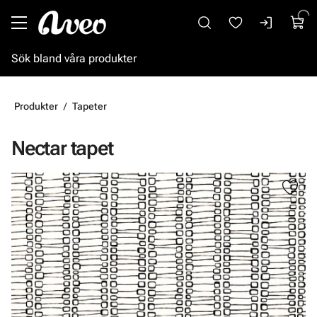
Gå till huvudinnehåll
Produkter
Tapeter
Nectar tapet
Hoppa över bilder