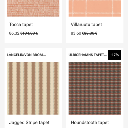
Tocca tapet
Villaruutu tapet
86,32 €
104,00 €
83,60 €
88,00 €
LÅNGELID/VON BRÖMSSEN
ULRICEHAMNS TAPETFABRIK
-17%
Jagged Stripe tapet
Houndstooth tapet