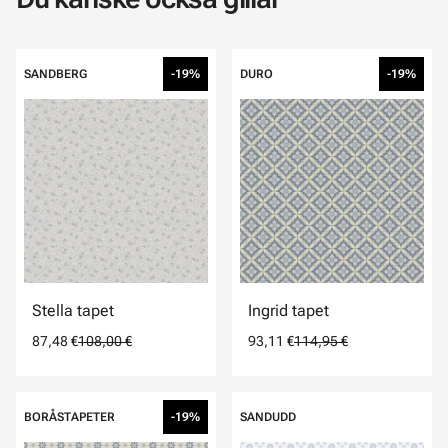
SANDBERG
-19%
DURO
-19%
Stella tapet
Ingrid tapet
87,48 €
108,00 €
93,11 €
114,95 €
BORÅSTAPETER
-19%
SANDUDD