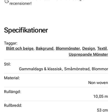
recensioner!
Specifikationer
Taggar:
Blått och beige
,
Bakgrund
,
Blommönster
,
Design
,
Textil
,
Upprepande Mönster
Stil:
Gammaldags & klassisk,
Småmönstrad,
Blommor
Material:
Non woven
Rullängd:
10,05 m
Rullbredd:
53 cm