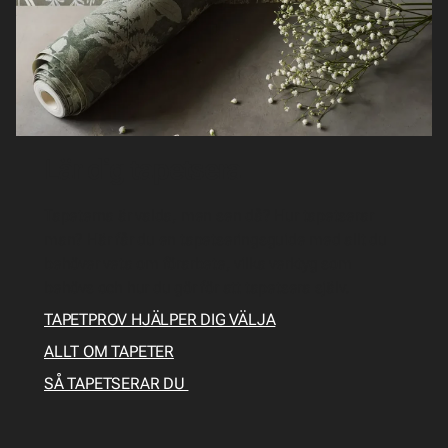
Lär dig tapetsera
Tapeterna är valda, men sen då? Hur tapetserar
man? Här får du en tapetseringsguide med allt du
behöver veta om förarbete, vilka verktyg som
behövs och hur du gör för att tapetsera själv.
TAPETPROV HJÄLPER DIG VÄLJA
ALLT OM TAPETER
SÅ TAPETSERAR DU