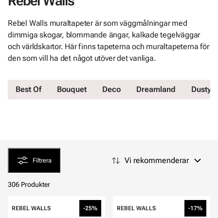
Rebel Walls
Rebel Walls muraltapeter är som väggmålningar med
dimmiga skogar, blommande ängar, kalkade tegelväggar
och världskartor. Här finns tapeterna och muraltapeterna för
den som vill ha det något utöver det vanliga.
Best Of
Bouquet
Deco
Dreamland
Dusty P
Vi rekommenderar
Filtrera
306 Produkter
REBEL WALLS
-25%
REBEL WALLS
-17%