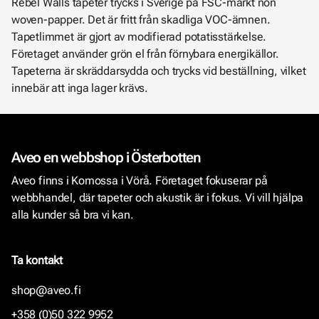
Rebel Walls tapeter trycks i Sverige på FSC-märkt non
woven-papper. Det är fritt från skadliga VOC-ämnen.
Tapetlimmet är gjort av modifierad potatisstärkelse.
Företaget använder grön el från förnybara energikällor.
Tapeterna är skräddarsydda och trycks vid beställning, vilket
innebär att inga lager krävs.
Aveo en webbshop i Österbotten
Aveo finns i Komossa i Vörå. Företaget fokuserar på
webbhandel, där tapeter och akustik är i fokus. Vi vill hjälpa
alla kunder så bra vi kan.
Ta kontakt
shop@aveo.fi
+358 (0)50 322 9952