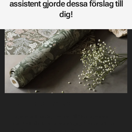
assistent gjorde dessa förslag till
dig!
Lär dig tapetsera
Tapeterna är valda, men sen då? Hur tapetserar
man? Här får du en tapetseringsguide med allt du
behöver veta om förarbete, vilka verktyg som