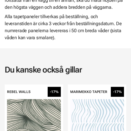
fortsätta från en vägg till en annan, ska du mäta höjden på
den högsta väggen och addera bredden på väggarna.
Alla tapetpaneler tillverkas på beställning, och
leveranstiden är cirka 3 veckor från beställningsdatum. De
numrerade panelerna levereras i 50 cm breda våder (sista
våden kan vara smalare).
Du kanske också gillar
REBEL WALLS
-17%
MARIMEKKO TAPETER
-17%