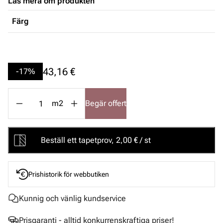
Läs mera om produkten
Färg
43,16 €
-17%
m2
Begär offert
Beställ ett tapetprov, 2,00 € / st
Prishistorik för webbutiken
Kunnig och vänlig kundservice
Prisgaranti - alltid konkurrenskraftiga priser!