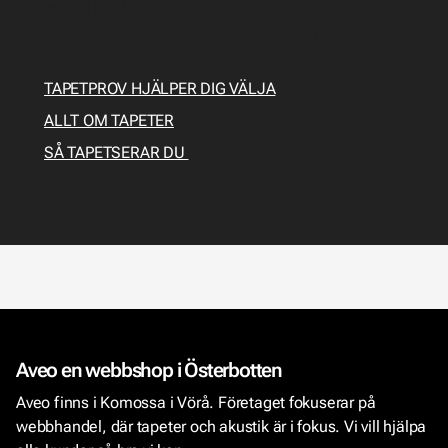
man? Här får du en tapetseringsguide med allt du
behöver veta om förarbete, vilka verktyg som
behövs och hur du gör för att tapetsera själv.
TAPETPROV HJÄLPER DIG VÄLJA
ALLT OM TAPETER
SÅ TAPETSERAR DU
Aveo en webbshop i Österbotten
Aveo finns i Komossa i Vörå. Företaget fokuserar på
webbhandel, där tapeter och akustik är i fokus. Vi vill hjälpa