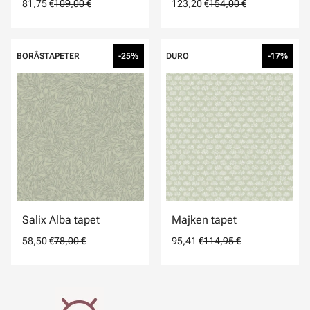
81,75 €
109,00 €
123,20 €
154,00 €
BORÅSTAPETER
-25%
DURO
-17%
Salix Alba tapet
Majken tapet
58,50 €
78,00 €
95,41 €
114,95 €