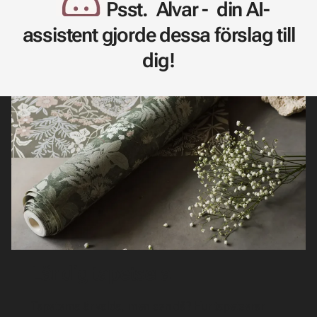
Psst. Alvar - din AI-
assistent gjorde dessa förslag till
dig!
Lär dig tapetsera
Tapeterna är valda, men sen då? Hur tapetserar