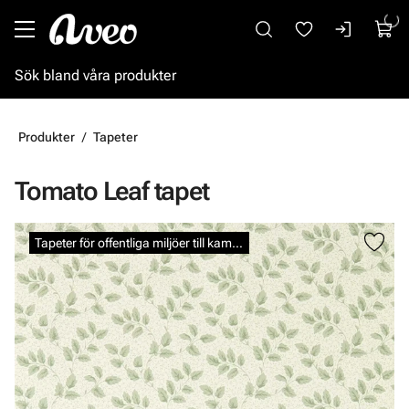
Gå till huvudinnehåll
Produkter
Tapeter
Tomato Leaf tapet
Hoppa över bilder
Tapeter för offentliga miljöer till kampanjpris