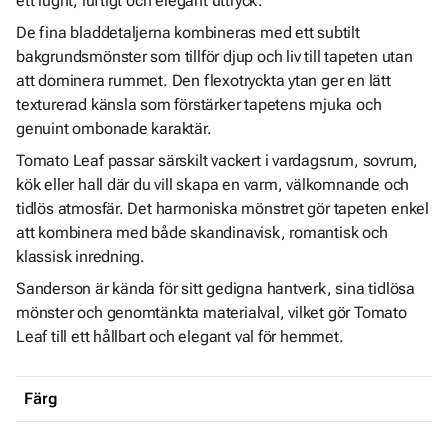
ett lugnt, luftigt och elegant uttryck.
De fina bladdetaljerna kombineras med ett subtilt
bakgrundsmönster som tillför djup och liv till tapeten utan
att dominera rummet. Den flexotryckta ytan ger en lätt
texturerad känsla som förstärker tapetens mjuka och
genuint ombonade karaktär.
Tomato Leaf passar särskilt vackert i vardagsrum, sovrum,
kök eller hall där du vill skapa en varm, välkomnande och
tidlös atmosfär. Det harmoniska mönstret gör tapeten enkel
att kombinera med både skandinavisk, romantisk och
klassisk inredning.
Sanderson är kända för sitt gedigna hantverk, sina tidlösa
mönster och genomtänkta materialval, vilket gör Tomato
Leaf till ett hållbart och elegant val för hemmet.
Färg