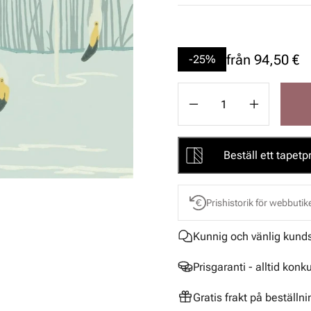
från
94,50 €
-25%
Beställ ett tapetpr
Prishistorik för webbutik
Kunnig och vänlig kund
Prisgaranti - alltid konk
Gratis frakt på beställn