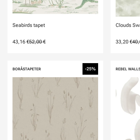
Seabirds tapet
Clouds Sw
43,16 €
52,00 €
33,20 €
40,
-25%
BORÅSTAPETER
REBEL WALL