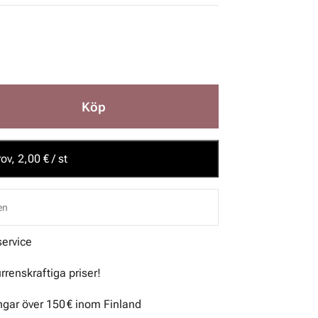
Köp
ov, 2,00 € / st
en
service
urrenskraftiga priser!
ingar över 150 € inom Finland