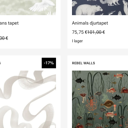
ans tapet
Animals djurtapet
75,75 €
101,00 €
00 €
I lager
-17%
S
REBEL WALLS