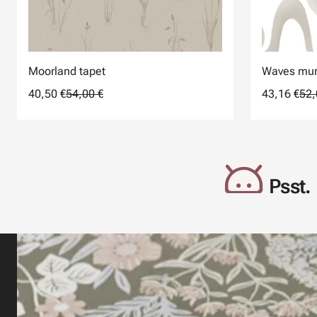
Moorland tapet
Waves mur
40,50 €
54,00 €
43,16 €
52,
Psst. 