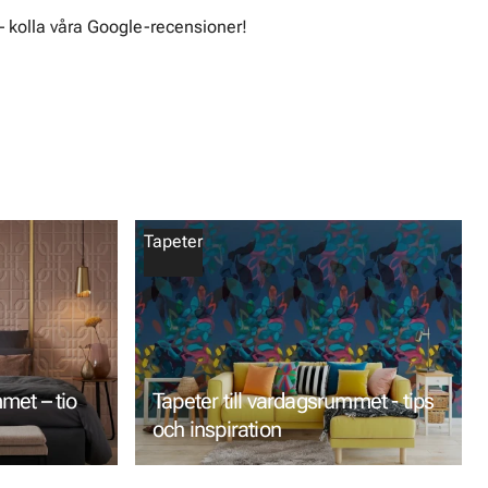
– kolla våra Google-recensioner!
Tapeter
mmet – tio
Tapeter till vardagsrummet - tips
och inspiration