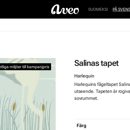
SUOMEKSI
PÅ SVEN
Salinas tapet
ntliga miljöer till kampanjpris
Harlequin
Harlequins fågeltapet Sali
utseende. Tapeten är rogiva
sovrummet.
Färg