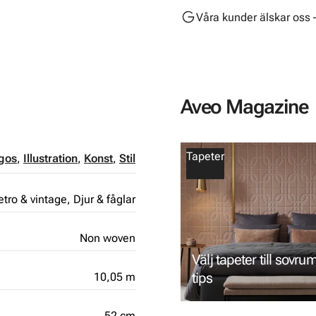
Våra kunder älskar oss 
Aveo Magazine
Tapeter
gos
,
Illustration
,
Konst
,
Stil
etro & vintage,
Djur & fåglar
Non woven
Välj tapeter till sovru
tips
10,05 m
52 cm