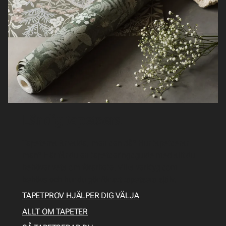
Lär dig tapetsera
Tapeterna är valda, men sen då? Hur tapetserar
man? Här får du en tapetseringsguide med allt du
behöver veta om förarbete, vilka verktyg som
behövs och hur du gör för att tapetsera själv.
TAPETPROV HJÄLPER DIG VÄLJA
ALLT OM TAPETER