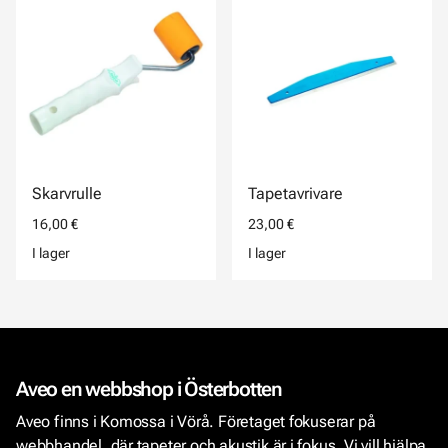
Skarvrulle
Tapetavrivare
16,00 €
23,00 €
I lager
I lager
Aveo en webbshop i Österbotten
Aveo finns i Komossa i Vörå. Företaget fokuserar på
webbhandel, där tapeter och akustik är i fokus. Vi vill hjälpa