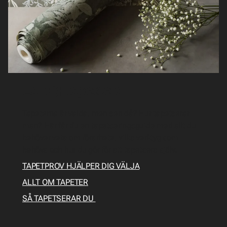
Lär dig tapetsera
Tapeterna är valda, men sen då? Hur tapetserar
man? Här får du en tapetseringsguide med allt du
behöver veta om förarbete, vilka verktyg som
behövs och hur du gör för att tapetsera själv.
TAPETPROV HJÄLPER DIG VÄLJA
ALLT OM TAPETER
SÅ TAPETSERAR DU