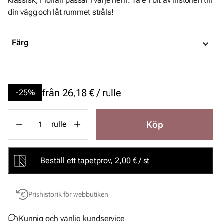
klassisk, Florian passar i varje hem. Ta en bit av historien till
din vägg och låt rummet stråla!
Färg
från
26,18 € / rulle
-25%
Köp
rulle
Beställ ett tapetprov, 2,00 € / st
Prishistorik för webbutiken
Kunnig och vänlig kundservice