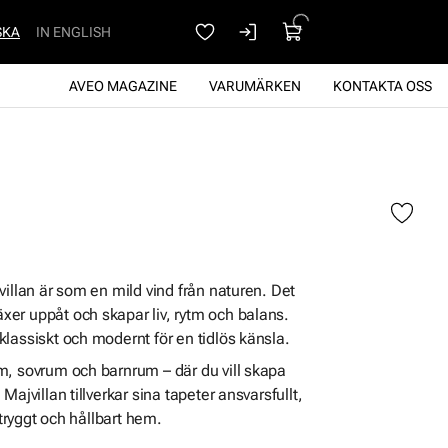
SKA
IN ENGLISH
AVEO MAGAZINE
VARUMÄRKEN
KONTAKTA OSS
villan är som en mild vind från naturen. Det
er uppåt och skapar liv, rytm och balans.
lassiskt och modernt för en tidlös känsla.
m, sovrum och barnrum – där du vill skapa
ajvillan tillverkar sina tapeter ansvarsfullt,
 tryggt och hållbart hem.