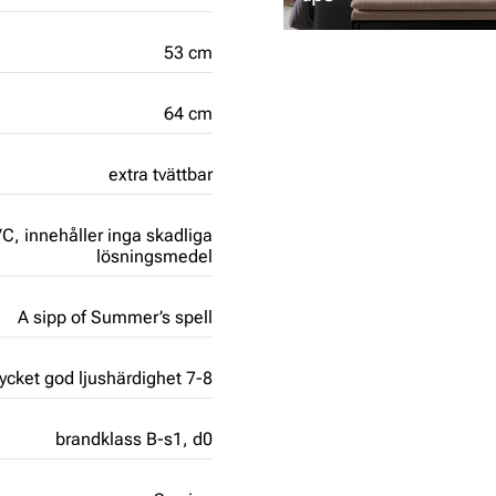
53 cm
64 cm
extra tvättbar
PVC,
innehåller inga skadliga
lösningsmedel
A sipp of Summer’s spell
cket god ljushärdighet 7-8
brandklass B-s1, d0