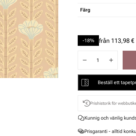
Färg
från
113,98 €
-18%
Beställ ett tapetpr
Prishistorik för webbutik
Kunnig och vänlig kund
Prisgaranti - alltid konk