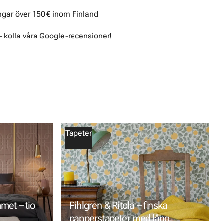
ingar över 150 € inom Finland
– kolla våra Google-recensioner!
Tapeter
mmet – tio
Pihlgren & Ritola – finska
papperstapeter med lång