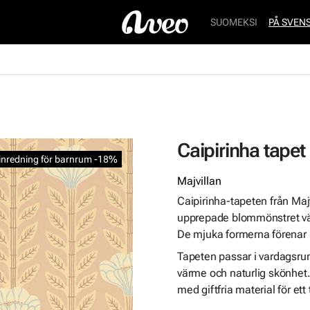
SUOMEKSI
PÅ SVEN
Caipirinha tapet
l inredning för barnrum -18%
Majvillan
Caipirinha-tapeten från Maj
upprepade blommönstret väx
De mjuka formerna förenar k
Tapeten passar i vardagsru
värme och naturlig skönhet. M
med giftfria material för ett