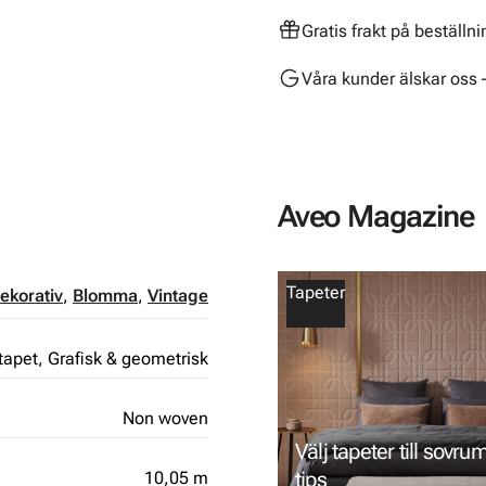
Gratis frakt på beställn
Våra kunder älskar oss 
Aveo Magazine
Tapeter
ekorativ
,
Blomma
,
Vintage
tapet,
Grafisk & geometrisk
Non woven
Välj tapeter till sovru
tips
10,05 m