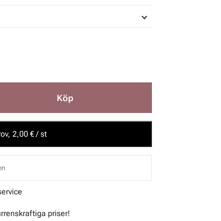
Köp
ov, 2,00 € / st
en
service
urrenskraftiga priser!