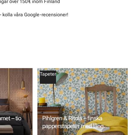
ingar över 150 € inom Finland
– kolla våra Google-recensioner!
Tapeter
mmet – tio
Pihlgren & Ritola – finska
papperstapeter med lång
tradition