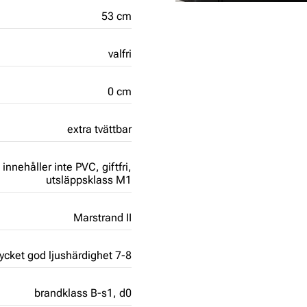
53 cm
valfri
0 cm
extra tvättbar
,
innehåller inte PVC,
giftfri,
utsläppsklass M1
Marstrand II
cket god ljushärdighet 7-8
brandklass B-s1, d0