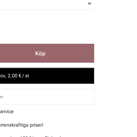
Köp
ov, 2,00 € / st
en
service
urrenskraftiga priser!