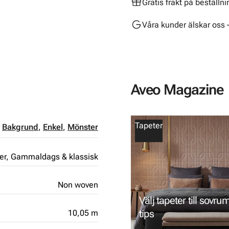
Gratis frakt på beställn
Våra kunder älskar oss 
Aveo Magazine
Tapeter
,
Bakgrund
,
Enkel
,
Mönster
er,
Gammaldags & klassisk
Non woven
Välj tapeter till sovru
tips
10,05 m