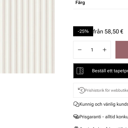
Färg
från
58,50 €
-25%
Beställ ett tapetpr
Prishistorik för webbutik
Kunnig och vänlig kund
Prisgaranti - alltid konk