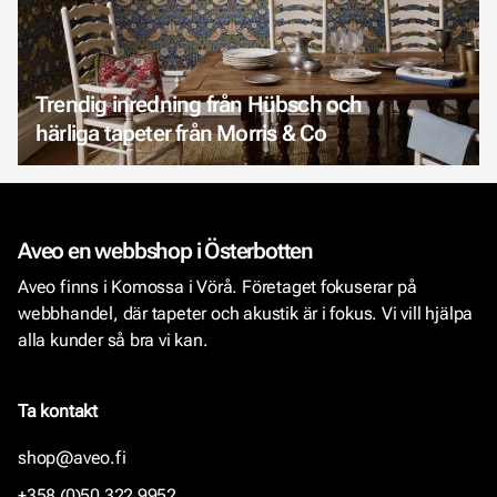
Trendig inredning från Hübsch och
härliga tapeter från Morris & Co
Aveo en webbshop i Österbotten
Aveo finns i Komossa i Vörå. Företaget fokuserar på
webbhandel, där tapeter och akustik är i fokus. Vi vill hjälpa
alla kunder så bra vi kan.
Ta kontakt
shop@aveo.fi
+358 (0)50 322 9952