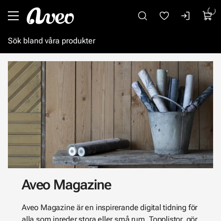
Gå till huvudinnehåll
Aveo Magazine
Aveo Magazine är en inspirerande digital tidning för
alla som inreder stora eller små rum. Topplistor, gör