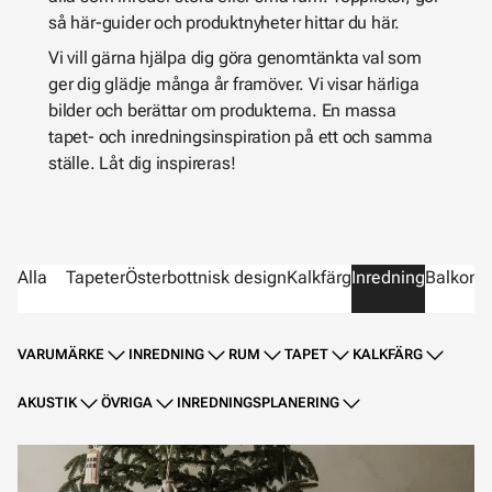
så här-guider och produktnyheter hittar du här.
Vi vill gärna hjälpa dig göra genomtänkta val som
ger dig glädje många år framöver. Vi visar härliga
bilder och berättar om produkterna. En massa
tapet- och inredningsinspiration på ett och samma
ställe. Låt dig inspireras!
Alla
Tapeter
Österbottnisk design
Kalkfärg
Inredning
Balkong
VARUMÄRKE
INREDNING
RUM
TAPET
KALKFÄRG
AKUSTIK
ÖVRIGA
INREDNINGSPLANERING