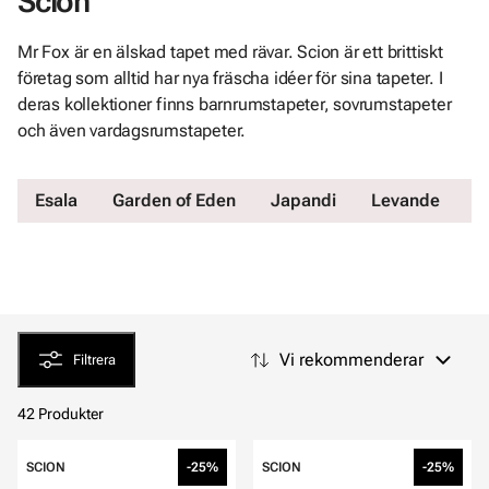
Scion
Mr Fox är en älskad tapet med rävar. Scion är ett brittiskt
företag som alltid har nya fräscha idéer för sina tapeter. I
deras kollektioner finns barnrumstapeter, sovrumstapeter
och även vardagsrumstapeter.
Esala
Garden of Eden
Japandi
Levande
L
Vi rekommenderar
Filtrera
42 Produkter
SCION
-25%
SCION
-25%