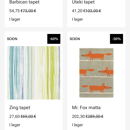
Barbican tapet
Uteki tapet
54,75 €
73,00 €
41,20 €
103,00 €
I lager
I lager
SCION
-60%
SCION
-30%
Zing tapet
Mr. Fox matta
27,60 €
69,00 €
202,30 €
289,00 €
I lager
I lager