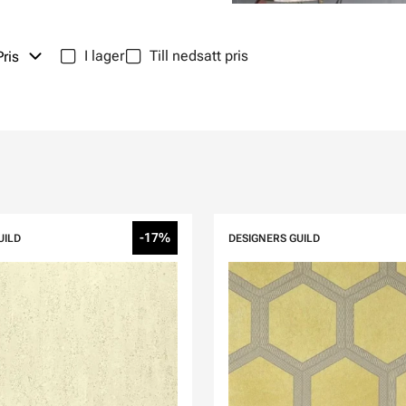
I lager
Till nedsatt pris
Pris
-17%
UILD
DESIGNERS GUILD