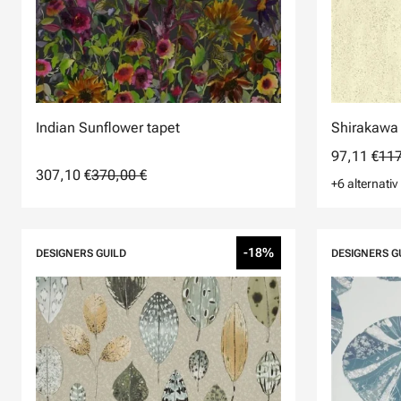
Indian Sunflower tapet
Shirakawa 
97,11 €
117
307,10 €
370,00 €
+6 alternativ
-18%
DESIGNERS GUILD
DESIGNERS G