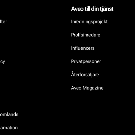
n
Aveo till din tjänst
fter
Inredningsprojekt
Proffsinredare
Influencers
icy
Privatpersoner
Återförsäljare
Aveo Magazine
tomlands
klamation