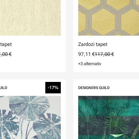
tapet
Zardozi tapet
,00 €
97,11 €
117,00 €
+3 alternativ
-17%
UILD
DESIGNERS GUILD