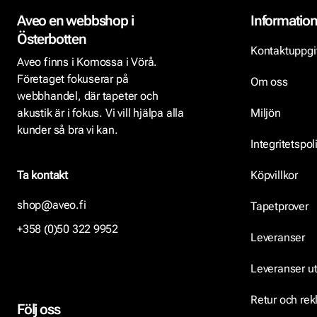
Aveo en webbshop i
Informatio
Österbotten
Kontaktuppgi
Aveo finns i Komossa i Vörå.
Företaget fokuserar på
Om oss
webbhandel, där tapeter och
akustik är i fokus. Vi vill hjälpa alla
Miljön
kunder så bra vi kan.
Integritetspol
Ta kontakt
Köpvillkor
shop@aveo.fi
Tapetprover
+358 (0)50 322 9952
Leveranser
Leveranser u
Retur och re
Följ oss