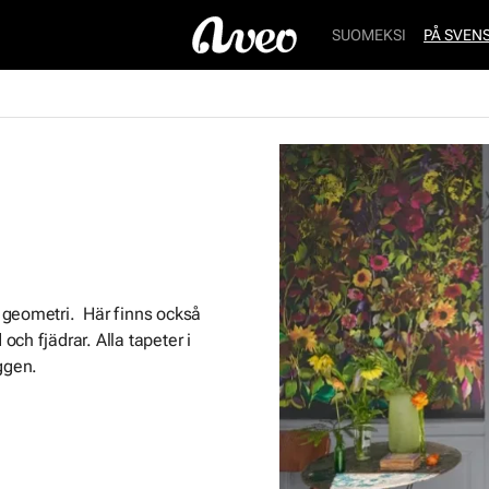
SUOMEKSI
PÅ SVEN
 geometri. Här finns också
ch fjädrar. Alla tapeter i
ggen.