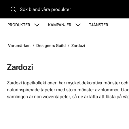
Gå till huvudinnehåll
PRODUKTER
KAMPANJER
TJÄNSTER
Varumärken
Designers Guild
Zardozi
Zardozi
Zardozi tapetkollektionen har mycket dekorativa mönster och
naturinspirerade tapeter med stora mönster av blommor, blad o
samlingen är non woventapeter, så de är lätta att fästa på vä