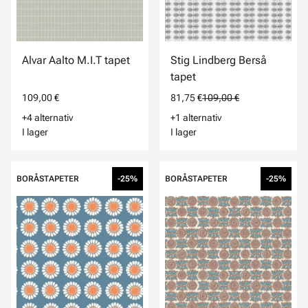
Alvar Aalto M.I.T tapet
Stig Lindberg Berså
tapet
109,00 €
81,75 €
109,00 €
+4 alternativ
+1 alternativ
I lager
I lager
BORÅSTAPETER
-25%
BORÅSTAPETER
-25%