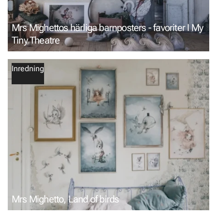
Mrs Mighettos härliga barnposters - favoriter I My
Tiny Theatre
Inredning
Mrs Mighetto, Land of birds