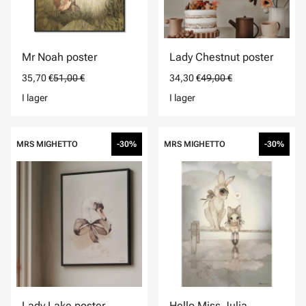
Mr Noah poster
Lady Chestnut poster
35,70 €
51,00 €
34,30 €
49,00 €
I lager
I lager
MRS MIGHETTO
-30%
MRS MIGHETTO
-30%
Lady Lake poster
Hello Miss Julia