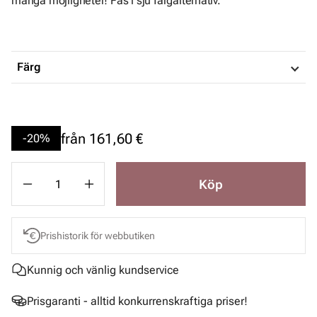
många möjligheter! Fås i sju färgalternativ.
Färg
från
161,60 €
-20%
Köp
Prishistorik för webbutiken
Kunnig och vänlig kundservice
Prisgaranti - alltid konkurrenskraftiga priser!