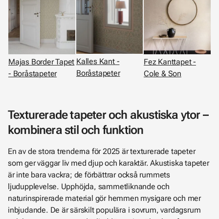
Kalles Kant -
Majas Border Tapet
Fez Kanttapet -
Boråstapeter
- Boråstapeter
Cole & Son
Texturerade tapeter och akustiska ytor –
kombinera stil och funktion
En av de stora trenderna för 2025 är texturerade tapeter
som ger väggar liv med djup och karaktär. Akustiska tapeter
är inte bara vackra; de förbättrar också rummets
ljudupplevelse. Upphöjda, sammetliknande och
naturinspirerade material gör hemmen mysigare och mer
inbjudande. De är särskilt populära i sovrum, vardagsrum