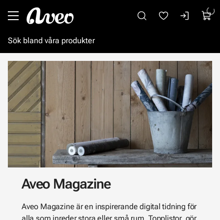
Gå till huvudinnehåll
Aveo Magazine
Aveo Magazine är en inspirerande digital tidning för
alla som inreder stora eller små rum. Topplistor, gör