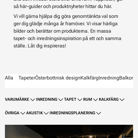
så här-guider och produktnyheter hittar du här.
Vi vill gärna hjälpa dig göra genomtänkta val som
ger dig glädje många år framöver. Vi visar härliga
bilder och berättar om produkterna. En massa
tapet- och inredningsinspiration på ett och samma
ställe. Låt dig inspireras!
Alla
Tapeter
Österbottnisk design
Kalkfärg
Inredning
Balkong
VARUMÄRKE
INREDNING
TAPET
RUM
KALKFÄRG
ÖVRIGA
AKUSTIK
INREDNINGSPLANERING