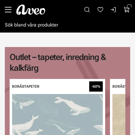
Gå till huvudinnehåll
Outlet – tapeter, inredning &
kalkfärg
BORÅSTAPETER
-60%
BORÅSTAPE