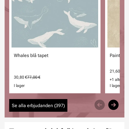
Whales blå tapet
Painter's
21,60 €
54,
30,80 €
77,00 €
+1 alternat
I lager
I lager
Se alla erbjudanden (
397
)