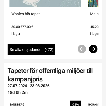
Whales blå tapet
Melodi bl
30,80 €
77,00 €
45,20 €
113
I lager
I lager
Se alla erbjudanden (
472
)
Tapeter för offentliga miljöer till
kampanjpris
27.07.2026 - 23.08.2026
18d 0h 2m
SANDBERG
-25%
BORÅSTAPE