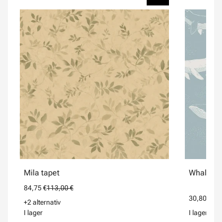
Mila tapet
Whales b
84,75 €
113,00 €
30,80 €
77,
+2 alternativ
I lager
I lager